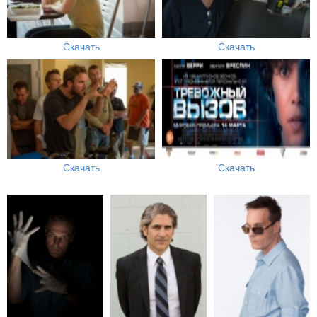
Скачать
Скачать
Скачать
Скачать