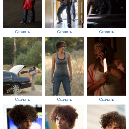
Скачать
Скачать
Скачать
Скачать
Скачать
Скачать