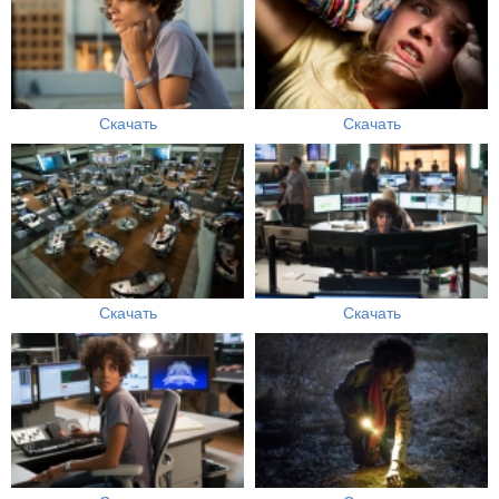
Скачать
Скачать
Скачать
Скачать