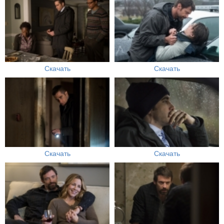
Скачать
Скачать
Скачать
Скачать