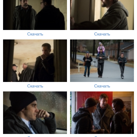
Скачать
Скачать
Скачать
Скачать