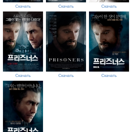
Скачать
Скачать
Скачать
Скачать
Скачать
Скачать