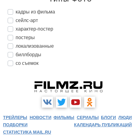
кадры из фильма
сейлс-арт
характер-постер
постеры
локализованные
биллборды
со съемок
ТРЕЙЛЕРЫ
НОВОСТИ
ФИЛЬМЫ
СЕРИАЛЫ
БЛОГИ
ЛЮДИ
ПОДБОРКИ
КАЛЕНДАРЬ ПУБЛИКАЦИЙ
СТАТИСТИКА MAIL.RU