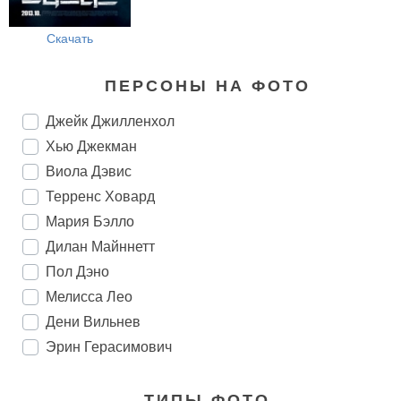
Скачать
ПЕРСОНЫ НА ФОТО
Джейк Джилленхол
Хью Джекман
Виола Дэвис
Терренс Ховард
Мария Бэлло
Дилан Майннетт
Пол Дэно
Мелисса Лео
Дени Вильнев
Эрин Герасимович
ТИПЫ ФОТО