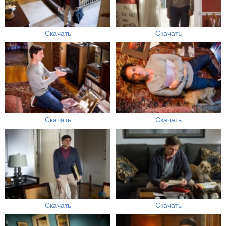
Скачать
Скачать
Скачать
Скачать
Скачать
Скачать