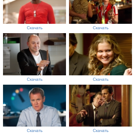
Скачать
Скачать
Скачать
Скачать
Скачать
Скачать