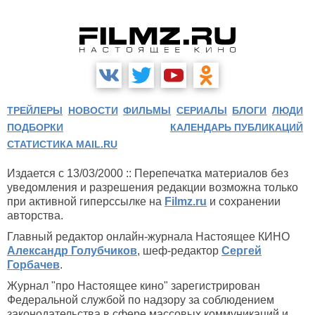
ТРЕЙЛЕРЫ
НОВОСТИ
ФИЛЬМЫ
СЕРИАЛЫ
БЛОГИ
ЛЮДИ
ПОДБОРКИ
КАЛЕНДАРЬ ПУБЛИКАЦИЙ
СТАТИСТИКА MAIL.RU
Издается с 13/03/2000 :: Перепечатка материалов без
уведомления и разрешения редакции возможна только
при активной гиперссылке на
Filmz.ru
и сохранении
авторства.
Главный редактор онлайн-журнала Настоящее КИНО
Александр Голубчиков
, шеф-редактор
Сергей
Горбачев
.
Журнал "про Настоящее кино" зарегистрирован
Федеральной службой по надзору за соблюдением
законодательства в сфере массовых коммуникаций и