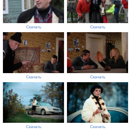
Скачать
Скачать
Скачать
Скачать
Скачать
Скачать