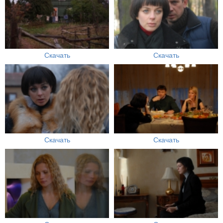
Скачать
Скачать
Скачать
Скачать