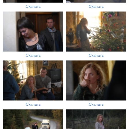
Скачать
Скачать
Скачать
Скачать
Скачать
Скачать