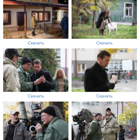
Скачать
Скачать
Скачать
Скачать