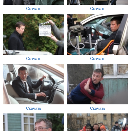
Скачать
Скачать
Скачать
Скачать
Скачать
Скачать