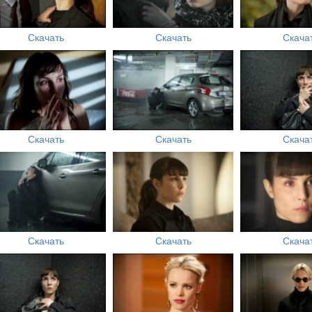
Скачать
Скачать
Скача
Скачать
Скачать
Скача
Скачать
Скачать
Скача