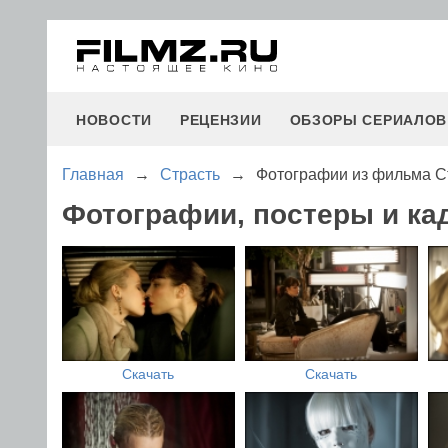
НОВОСТИ
РЕЦЕНЗИИ
ОБЗОРЫ СЕРИАЛОВ
Главная
→
Страсть
→
Фотографии из фильма С
Фотографии, постеры и ка
Скачать
Скачать