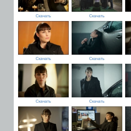
Скачать
Скачать
Скачать
Скачать
Скачать
Скачать