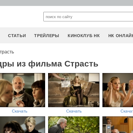
СТАТЬИ
ТРЕЙЛЕРЫ
КИНОКЛУБ НК
НК ОНЛАЙ
трасть
дры из фильма Страсть
Скачать
Скачать
Скача