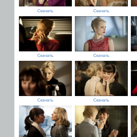
Скачать
Скачать
Скачать
Скачать
Скачать
Скачать