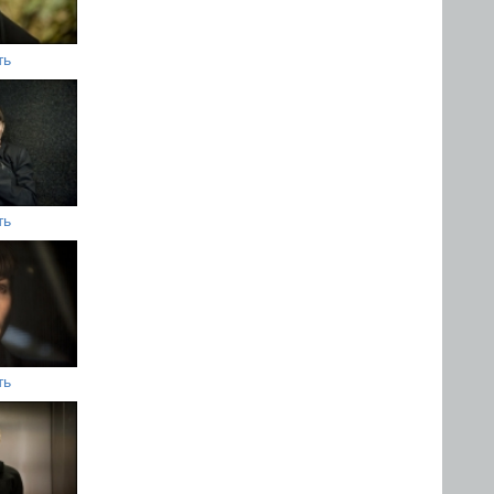
ть
ть
ть