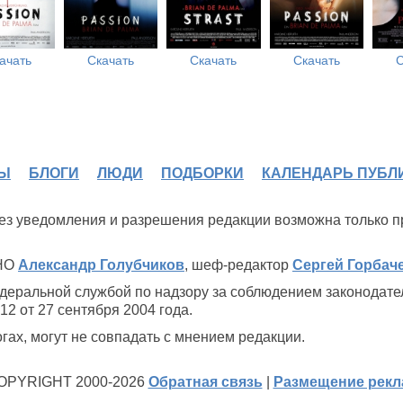
ачать
Скачать
Скачать
Скачать
С
Ы
БЛОГИ
ЛЮДИ
ПОДБОРКИ
КАЛЕНДАРЬ ПУБЛ
 без уведомления и разрешения редакции возможна только 
ИНО
Александр Голубчиков
, шеф-редактор
Сергей Горбач
деральной службой по надзору за соблюдением законодате
2 от 27 сентября 2004 года.
ах, могут не совпадать с мнением редакции.
OPYRIGHT 2000-2026
Обратная связь
|
Размещение рек