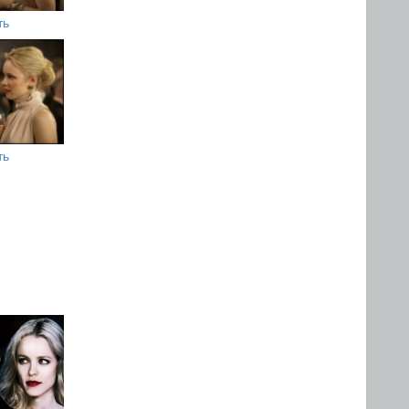
ть
ть