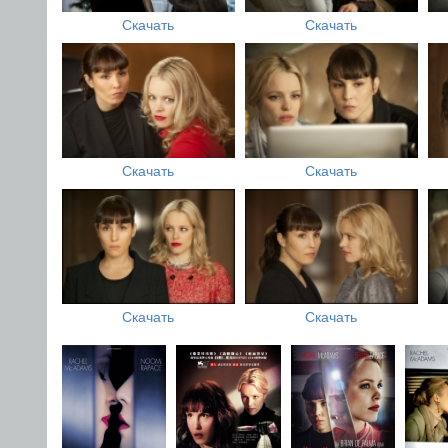
Скачать
Скачать
Скачать
Скачать
Скачать
Скачать