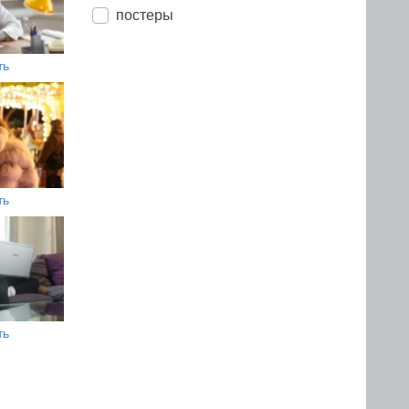
постеры
ть
ть
ть