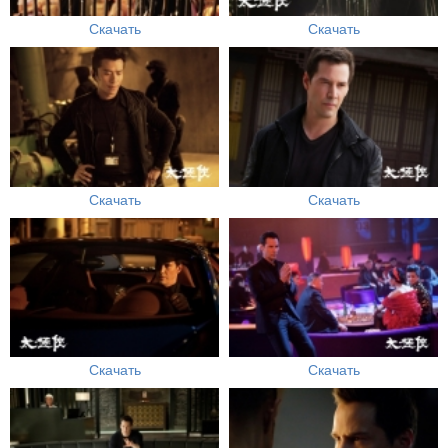
Скачать
Скачать
Скачать
Скачать
Скачать
Скачать