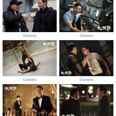
Скачать
Скачать
Скачать
Скачать