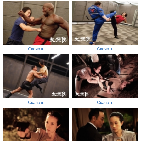
Скачать
Скачать
Скачать
Скачать