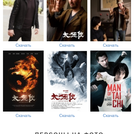
Скачать
Скачать
Скачать
Скачать
Скачать
Скачать