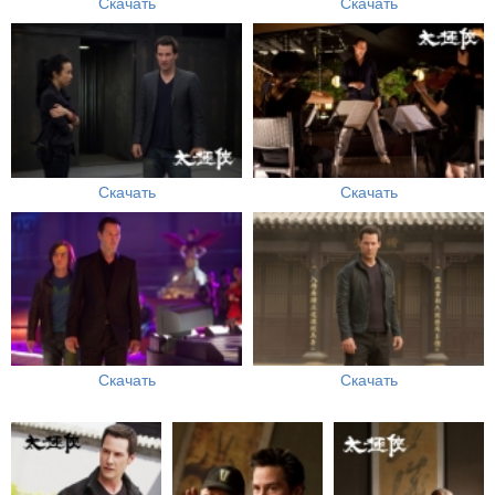
Скачать
Скачать
Скачать
Скачать
Скачать
Скачать