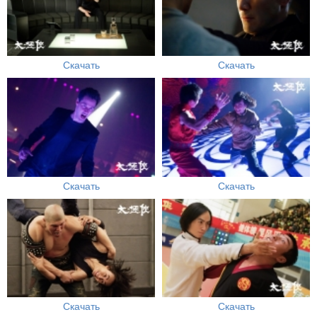
Скачать
Скачать
Скачать
Скачать
Скачать
Скачать