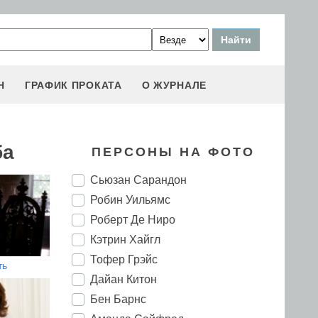
Н
ГРАФИК ПРОКАТА
О ЖУРНАЛЕ
ба
ПЕРСОНЫ НА ФОТО
Сьюзан Сарандон
Робин Уильямс
Роберт Де Ниро
Кэтрин Хайгл
Тофер Грэйс
ть
Дайан Китон
Бен Барнс