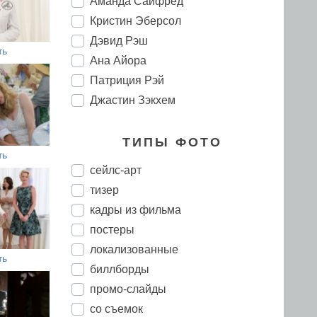
Аманда Сайфред
Кристин Эберсол
Дэвид Рэш
ть
Ана Айора
Патриция Рэй
Джастин Зэкхем
ТИПЫ ФОТО
ть
сейлс-арт
тизер
кадры из фильма
постеры
локализованные
ть
биллборды
промо-слайды
со съемок