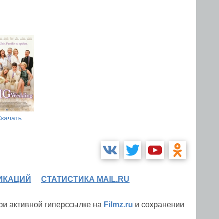
качать
ИКАЦИЙ
СТАТИСТИКА MAIL.RU
при активной гиперссылке на
Filmz.ru
и сохранении