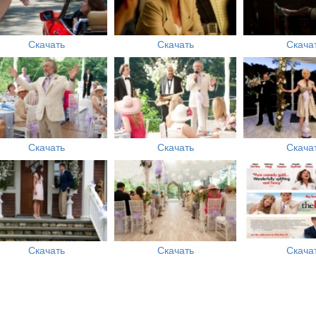
Скачать
Скачать
Скача
Скачать
Скачать
Скача
Скачать
Скачать
Скача