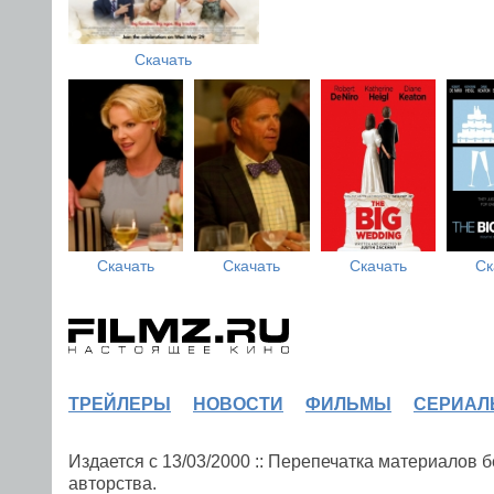
Скачать
Скачать
Скачать
Скачать
Ск
ТРЕЙЛЕРЫ
НОВОСТИ
ФИЛЬМЫ
СЕРИАЛ
Издается с 13/03/2000 :: Перепечатка материалов
авторства.