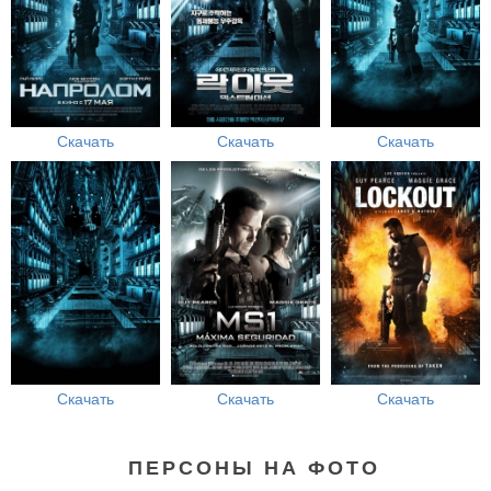
Скачать
Скачать
Скачать
Скачать
Скачать
Скачать
ПЕРСОНЫ НА ФОТО