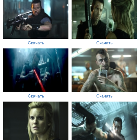
Скачать
Скачать
Скачать
Скачать