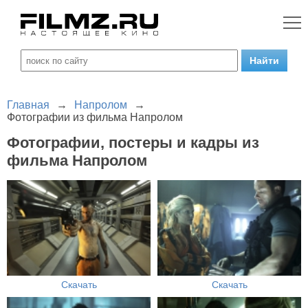
Главная
→
Напролом
→
Фотографии из фильма Напролом
Фотографии, постеры и кадры из
фильма Напролом
Скачать
Скачать