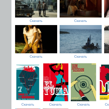
Скачать
Скачать
Скачать
Скачать
Скачать
Скачать
Скачать
Ск