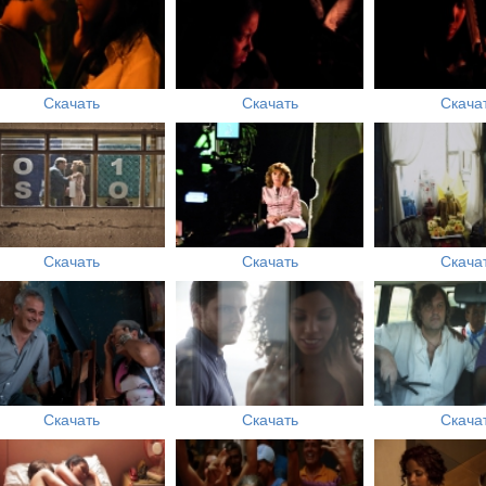
Скачать
Скачать
Скача
Скачать
Скачать
Скача
Скачать
Скачать
Скача