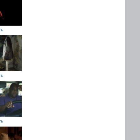
ть
ть
ть