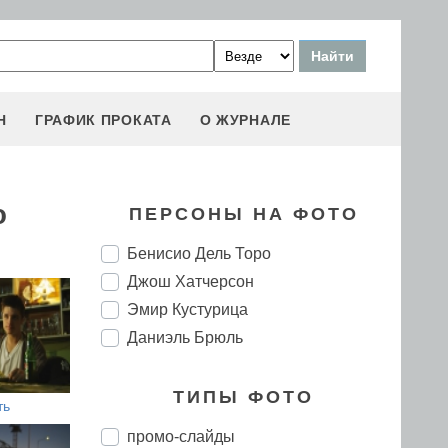
Н
ГРАФИК ПРОКАТА
О ЖУРНАЛЕ
ю
ПЕРСОНЫ НА ФОТО
Бенисио Дель Торо
Джош Хатчерсон
Эмир Кустурица
Даниэль Брюль
ТИПЫ ФОТО
ть
промо-слайды