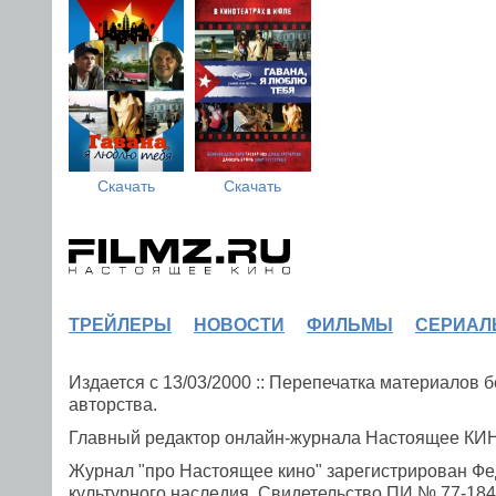
Скачать
Скачать
ТРЕЙЛЕРЫ
НОВОСТИ
ФИЛЬМЫ
СЕРИАЛ
Издается с 13/03/2000 :: Перепечатка материалов
авторства.
Главный редактор онлайн-журнала Настоящее К
Журнал "про Настоящее кино" зарегистрирован Фе
культурного наследия. Свидетельство ПИ № 77-1841