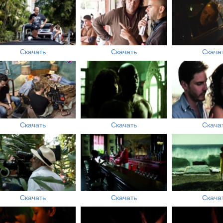
Скачать
Скачать
Скача
Скачать
Скачать
Скача
Скачать
Скачать
Скача