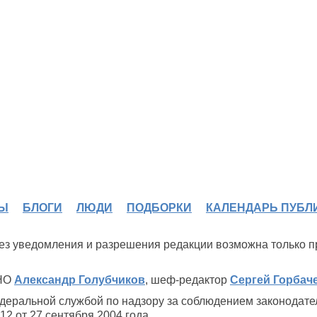
Ы
БЛОГИ
ЛЮДИ
ПОДБОРКИ
КАЛЕНДАРЬ ПУБЛ
 без уведомления и разрешения редакции возможна только 
ИНО
Александр Голубчиков
, шеф-редактор
Сергей Горбач
деральной службой по надзору за соблюдением законодате
2 от 27 сентября 2004 года.