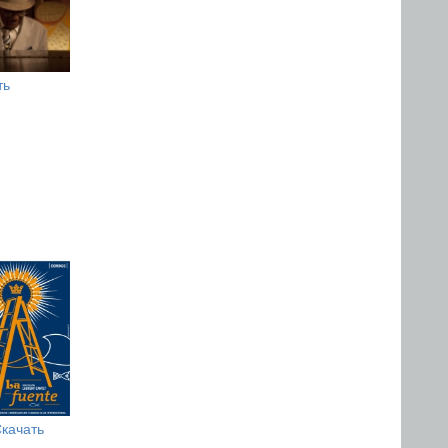
ть
качать