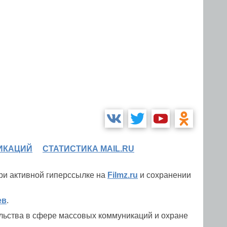
ИКАЦИЙ
СТАТИСТИКА MAIL.RU
при активной гиперссылке на
Filmz.ru
и сохранении
ев
.
льства в сфере массовых коммуникаций и охране