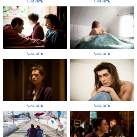
Скачать
Скачать
Скачать
Скачать
Скачать
Скачать