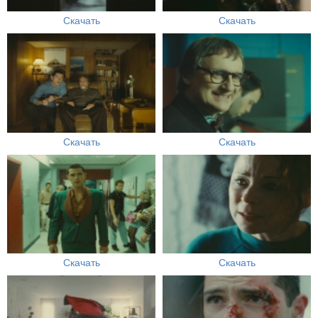
Скачать
Скачать
Скачать
Скачать
Скачать
Скачать