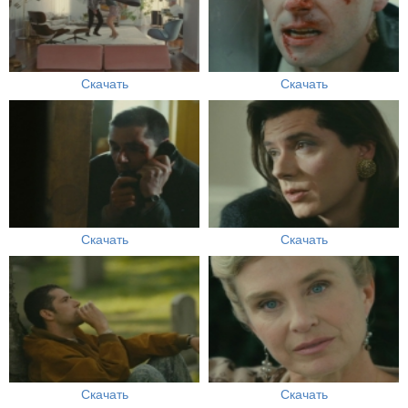
Скачать
Скачать
Скачать
Скачать
Скачать
Скачать