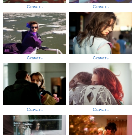
Скачать
Скачать
Скачать
Скачать
Скачать
Скачать