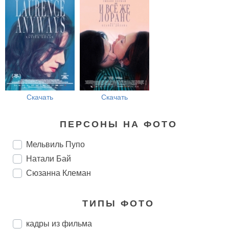
Скачать
Скачать
ПЕРСОНЫ НА ФОТО
Мельвиль Пупо
Натали Бай
Сюзанна Клеман
ТИПЫ ФОТО
кадры из фильма