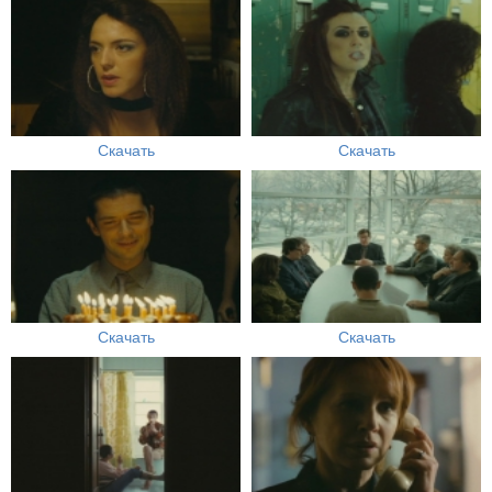
Скачать
Скачать
Скачать
Скачать