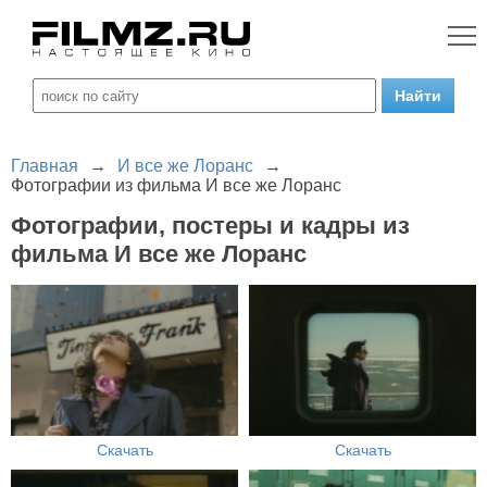
Главная
→
И все же Лоранс
→
Фотографии из фильма И все же Лоранс
Фотографии, постеры и кадры из
фильма И все же Лоранс
Скачать
Скачать