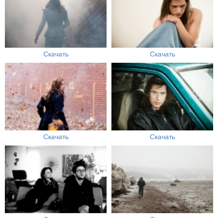
Скачать
Скачать
Скачать
Скачать