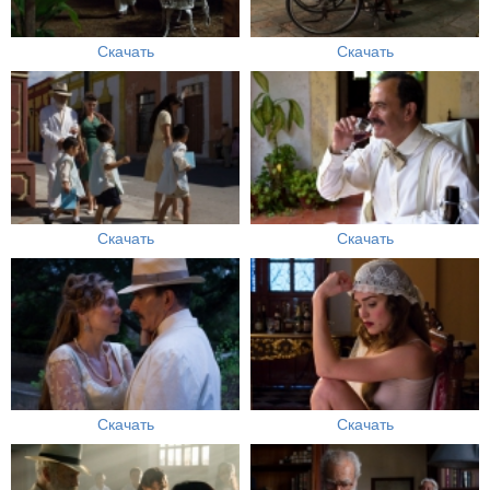
Скачать
Скачать
Скачать
Скачать
Скачать
Скачать