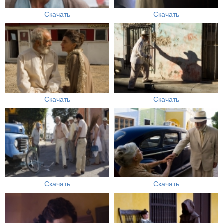
Скачать
Скачать
Скачать
Скачать
Скачать
Скачать