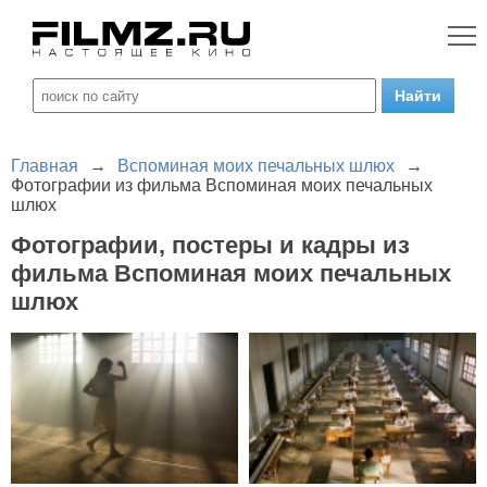
Главная
→
Вспоминая моих печальных шлюх
→
Фотографии из фильма Вспоминая моих печальных
шлюх
Фотографии, постеры и кадры из
фильма Вспоминая моих печальных
шлюх