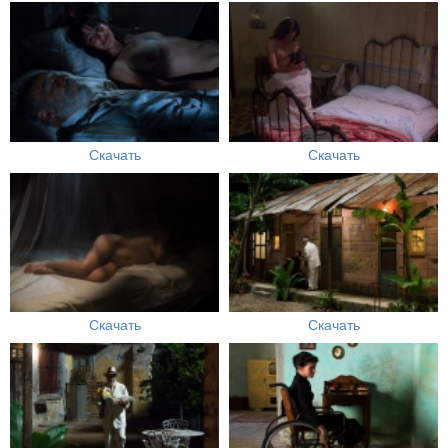
Скачать
Скачать
Скачать
Скачать