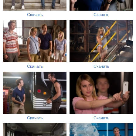
Скачать
Скачать
Скачать
Скачать
Скачать
Скачать