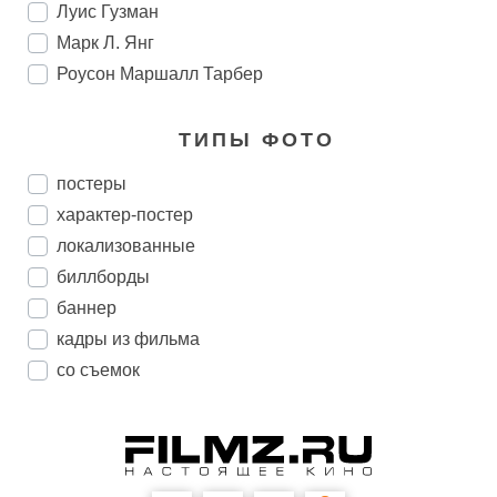
Луис Гузман
Марк Л. Янг
Роусон Маршалл Тарбер
ТИПЫ ФОТО
постеры
характер-постер
локализованные
биллборды
баннер
кадры из фильма
со съемок