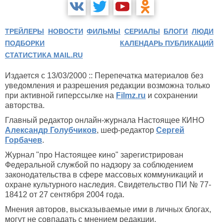
ТРЕЙЛЕРЫ
НОВОСТИ
ФИЛЬМЫ
СЕРИАЛЫ
БЛОГИ
ЛЮДИ
ПОДБОРКИ
КАЛЕНДАРЬ ПУБЛИКАЦИЙ
СТАТИСТИКА MAIL.RU
Издается с 13/03/2000 :: Перепечатка материалов без
уведомления и разрешения редакции возможна только
при активной гиперссылке на
Filmz.ru
и сохранении
авторства.
Главный редактор онлайн-журнала Настоящее КИНО
Александр Голубчиков
, шеф-редактор
Сергей
Горбачев
.
Журнал "про Настоящее кино" зарегистрирован
Федеральной службой по надзору за соблюдением
законодательства в сфере массовых коммуникаций и
охране культурного наследия. Свидетельство ПИ № 77-
18412 от 27 сентября 2004 года.
Мнения авторов, высказываемые ими в личных блогах,
могут не совпадать с мнением редакции.