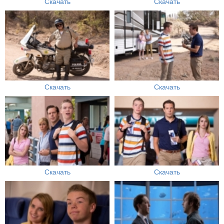
Скачать
Скачать
Скачать
Скачать
Скачать
Скачать