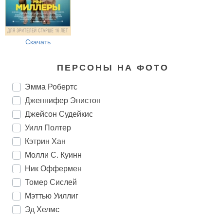
Скачать
ПЕРСОНЫ НА ФОТО
Эмма Робертс
Дженнифер Энистон
Джейсон Судейкис
Уилл Полтер
Кэтрин Хан
Молли С. Куинн
Ник Оффермен
Томер Сислей
Мэттью Уиллиг
Эд Хелмс