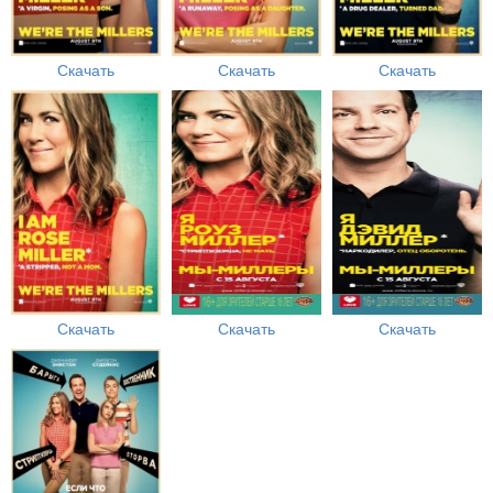
Скачать
Скачать
Скачать
Скачать
Скачать
Скачать