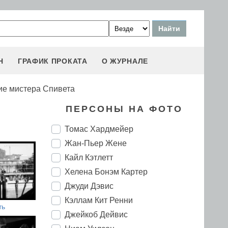
Н
ГРАФИК ПРОКАТА
О ЖУРНАЛЕ
ие мистера Спивета
ПЕРСОНЫ НА ФОТО
Томас Хардмейер
Жан-Пьер Жене
Кайл Кэтлетт
Хелена Бонэм Картер
Джуди Дэвис
Кэллам Кит Ренни
ть
Джейкоб Дейвис