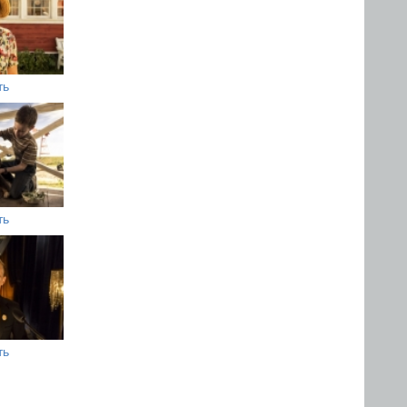
ть
ть
ть