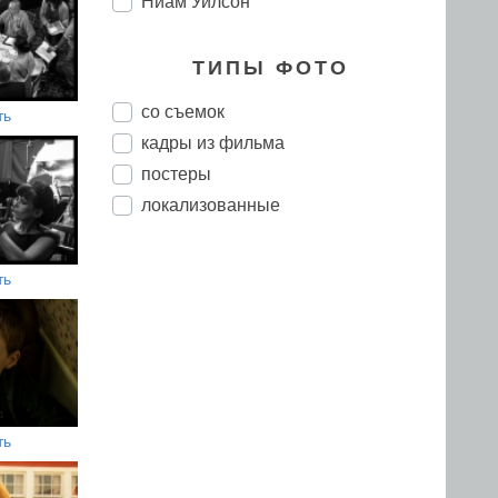
Ниам Уилсон
ТИПЫ ФОТО
со съемок
ть
кадры из фильма
постеры
локализованные
ть
ть