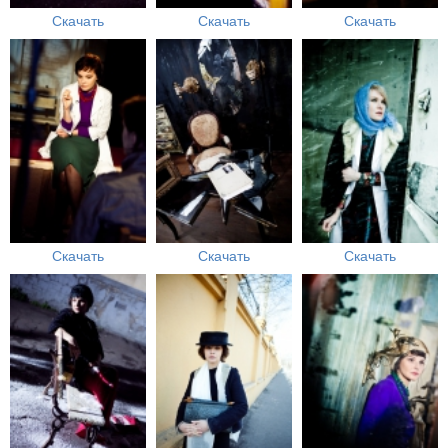
Скачать
Скачать
Скачать
Скачать
Скачать
Скачать