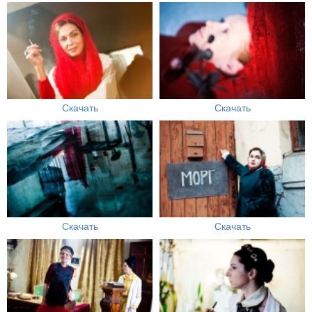
Скачать
Скачать
Скачать
Скачать