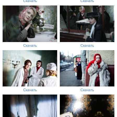
Скачать
Скачать
Скачать
Скачать
Скачать
Скачать