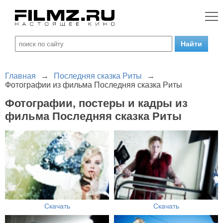
Главная
→
Последняя сказка Риты
→
Фотографии из фильма Последняя сказка Риты
Фотографии, постеры и кадры из
фильма Последняя сказка Риты
Скачать
Скачать