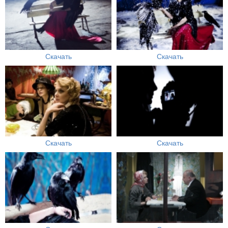
Скачать
Скачать
Скачать
Скачать