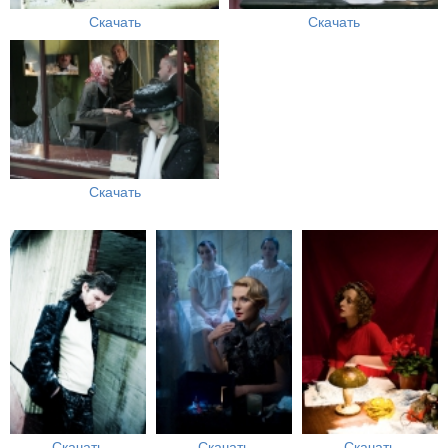
Скачать
Скачать
Скачать
Скачать
Скачать
Скачать