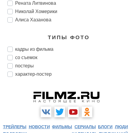
Рената Литвинова
Николай Хомерики
Алиса Хазанова
ТИПЫ ФОТО
кадры из фильма
со съемок
постеры
характер-постер
ТРЕЙЛЕРЫ
НОВОСТИ
ФИЛЬМЫ
СЕРИАЛЫ
БЛОГИ
ЛЮДИ