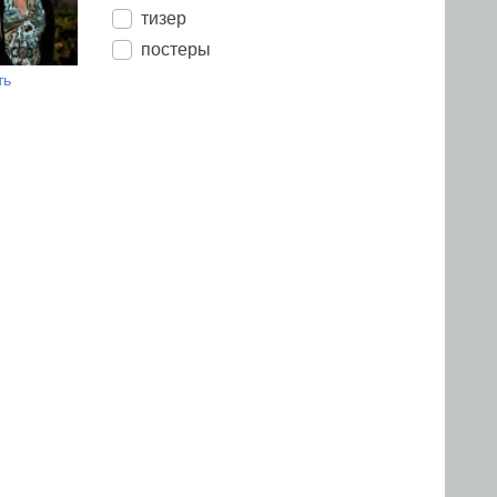
тизер
постеры
ть