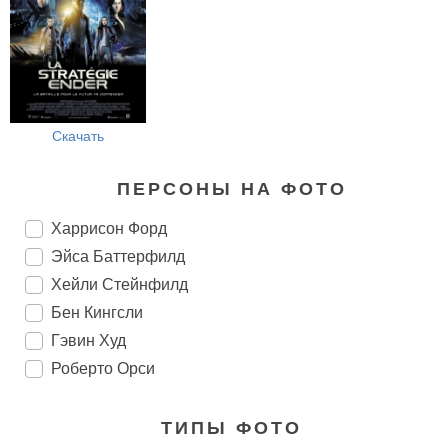
Скачать
ПЕРСОНЫ НА ФОТО
Харрисон Форд
Эйса Баттерфилд
Хейли Стейнфилд
Бен Кингсли
Гэвин Худ
Роберто Орси
ТИПЫ ФОТО