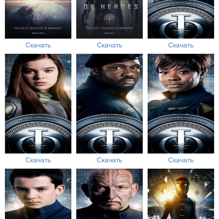
Скачать
Скачать
Скачать
Скачать
Скачать
Скачать