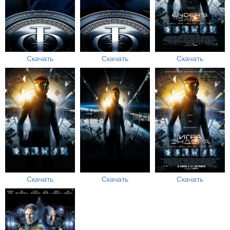
Скачать
Скачать
Скачать
Скачать
Скачать
Скачать