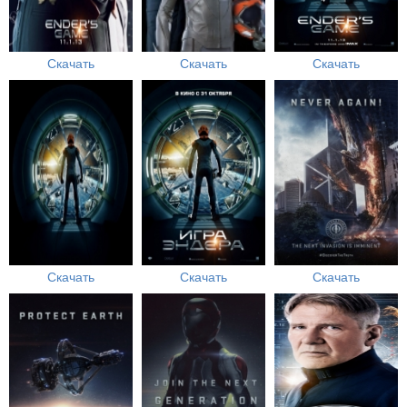
Скачать
Скачать
Скачать
Скачать
Скачать
Скачать