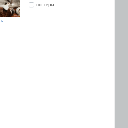
постеры
ть