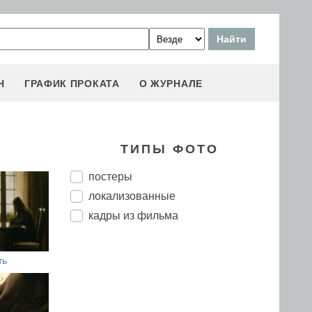
Н
ГРАФИК ПРОКАТА
О ЖУРНАЛЕ
ТИПЫ ФОТО
постеры
локализованные
кадры из фильма
ть