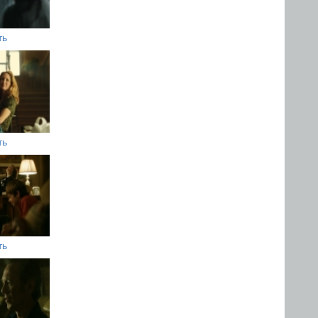
ть
ть
ть