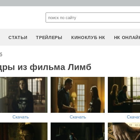
СТАТЬИ
ТРЕЙЛЕРЫ
КИНОКЛУБ НК
НК ОНЛАЙ
б
адры из фильма Лимб
Скачать
Скачать
Скача