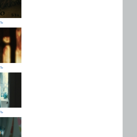
ть
ть
ть