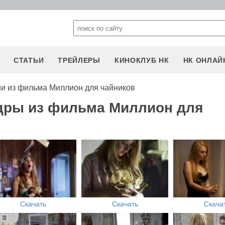
СТАТЬИ
ТРЕЙЛЕРЫ
КИНОКЛУБ НК
НК ОНЛАЙ
и из фильма Миллион для чайников
адры из фильма Миллион для
Скачать
Скачать
Скача