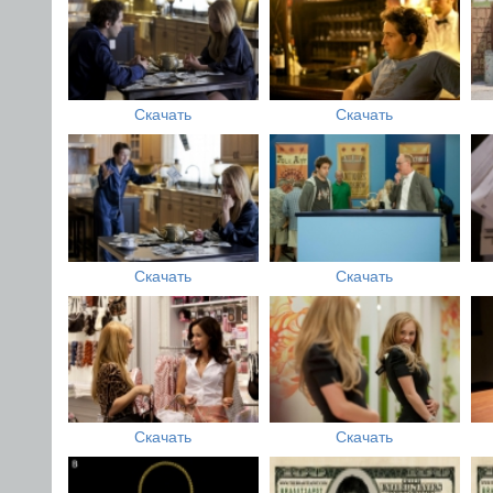
Скачать
Скачать
Скачать
Скачать
Скачать
Скачать