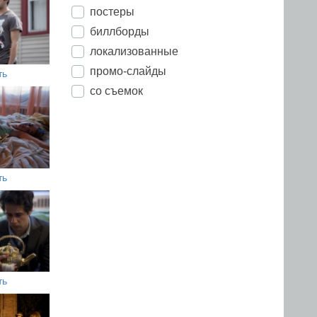
постеры
биллборды
локализованные
промо-слайды
ть
со съемок
ть
ть