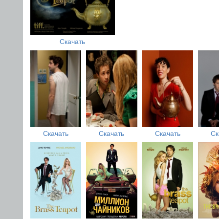
Скачать
Скачать
Скачать
Скачать
Ск