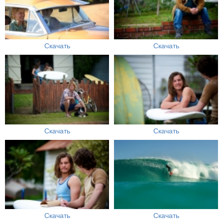
Скачать
Скачать
Скачать
Скачать
Скачать
Скачать