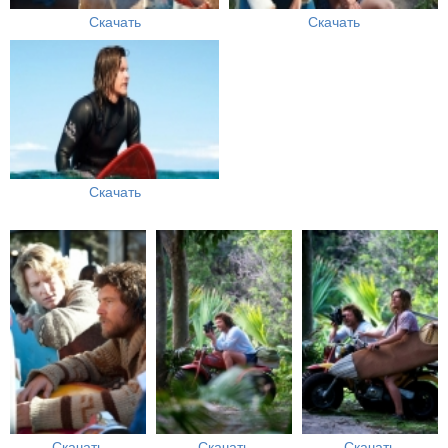
Скачать
Скачать
Скачать
Скачать
Скачать
Скачать