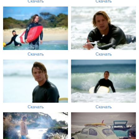
Скачать
Скачать
Скачать
Скачать
Скачать
Скачать