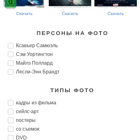
Скачать
Скачать
Скачать
ПЕРСОНЫ НА ФОТО
Ксавьер Самюэль
Сэм Уортингтон
Майлз Поллард
Лесли-Энн Брандт
ТИПЫ ФОТО
кадры из фильма
сейлс-арт
постеры
со съемок
DVD