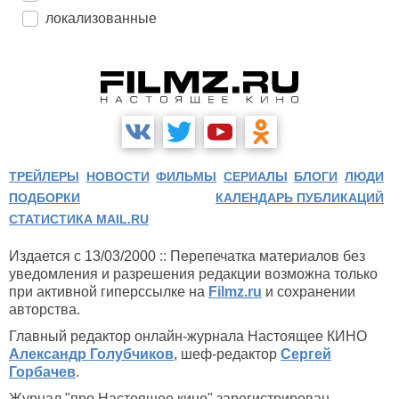
локализованные
ТРЕЙЛЕРЫ
НОВОСТИ
ФИЛЬМЫ
СЕРИАЛЫ
БЛОГИ
ЛЮДИ
ПОДБОРКИ
КАЛЕНДАРЬ ПУБЛИКАЦИЙ
СТАТИСТИКА MAIL.RU
Издается с 13/03/2000 :: Перепечатка материалов без
уведомления и разрешения редакции возможна только
при активной гиперссылке на
Filmz.ru
и сохранении
авторства.
Главный редактор онлайн-журнала Настоящее КИНО
Александр Голубчиков
, шеф-редактор
Сергей
Горбачев
.
Журнал "про Настоящее кино" зарегистрирован