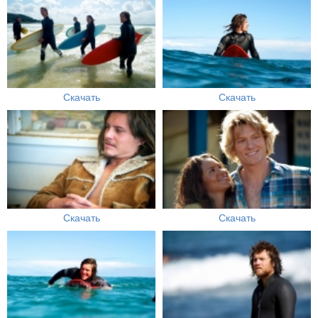
Скачать
Скачать
Скачать
Скачать