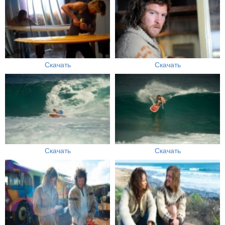
Скачать
Скачать
Скачать
Скачать