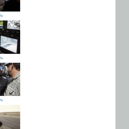
ть
ть
ть