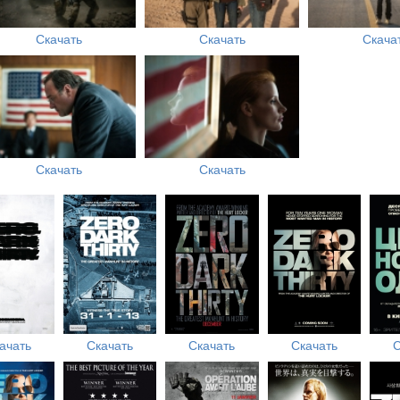
Скачать
Скачать
Скача
Скачать
Скачать
ачать
Скачать
Скачать
Скачать
С