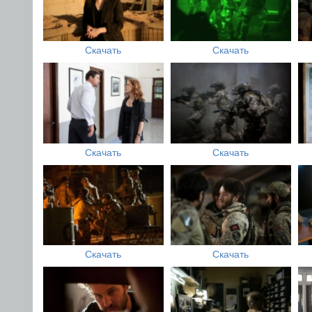
Скачать
Скачать
Скачать
Скачать
Скачать
Скачать