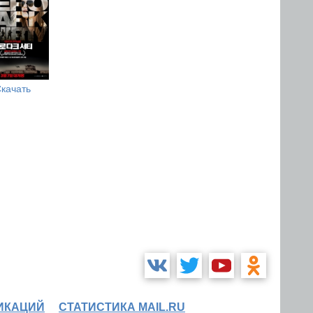
качать
ИКАЦИЙ
СТАТИСТИКА MAIL.RU