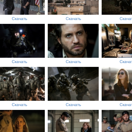
Скачать
Скачать
Скача
Скачать
Скачать
Скача
Скачать
Скачать
Скача