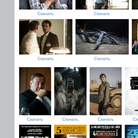
Скачать
Скачать
Скачать
Скачать
Скачать
Скачать
Скачать
Ск