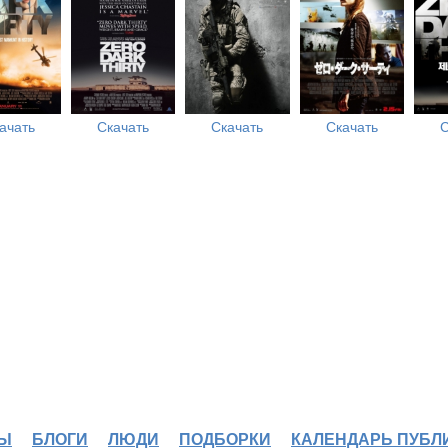
ачать
Скачать
Скачать
Скачать
С
Ы
БЛОГИ
ЛЮДИ
ПОДБОРКИ
КАЛЕНДАРЬ ПУБЛ