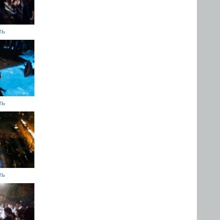
ть
ть
ть