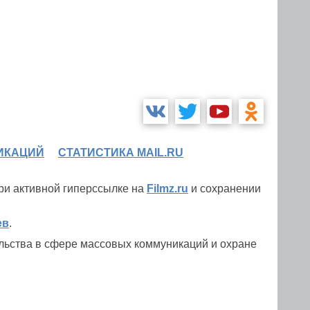
ИКАЦИЙ
СТАТИСТИКА MAIL.RU
при активной гиперссылке на
Filmz.ru
и сохранении
ев
.
льства в сфере массовых коммуникаций и охране