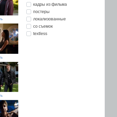
кадры из фильма
постеры
локализованные
ть
со съемок
textless
ть
ть