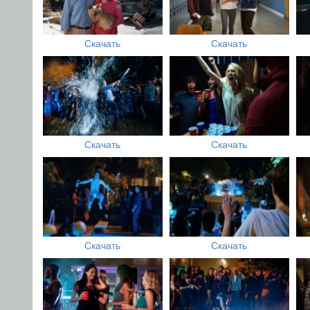
Скачать
Скачать
Скачать
Скачать
Скачать
Скачать