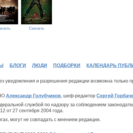
ачать
Скачать
Ы
БЛОГИ
ЛЮДИ
ПОДБОРКИ
КАЛЕНДАРЬ ПУБЛ
 без уведомления и разрешения редакции возможна только 
ИНО
Александр Голубчиков
, шеф-редактор
Сергей Горбач
деральной службой по надзору за соблюдением законодате
2 от 27 сентября 2004 года.
ах, могут не совпадать с мнением редакции.