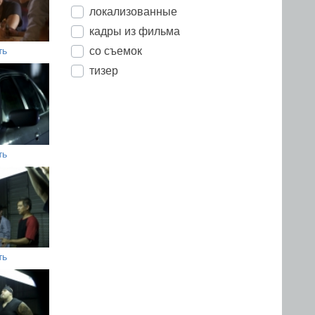
локализованные
кадры из фильма
со съемок
ть
тизер
ть
ть