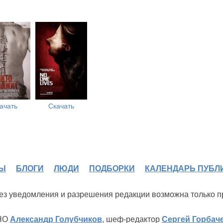
ачать
Скачать
Ы
БЛОГИ
ЛЮДИ
ПОДБОРКИ
КАЛЕНДАРЬ ПУБЛ
 без уведомления и разрешения редакции возможна только 
ИНО
Александр Голубчиков
, шеф-редактор
Сергей Горбач