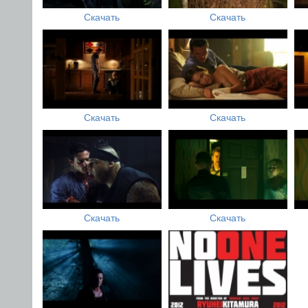
Скачать
Скачать
Скачать
Скачать
Скачать
Скачать