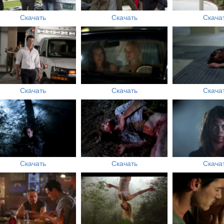
Скачать
Скачать
Скача
Скачать
Скачать
Скача
Скачать
Скачать
Скача