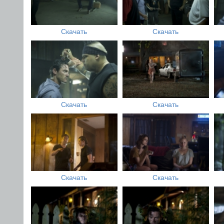
Скачать
Скачать
Скачать
Скачать
Скачать
Скачать