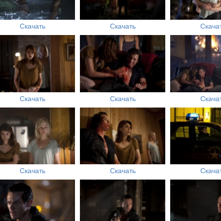
Скачать
Скачать
Скача
Скачать
Скачать
Скача
Скачать
Скачать
Скача