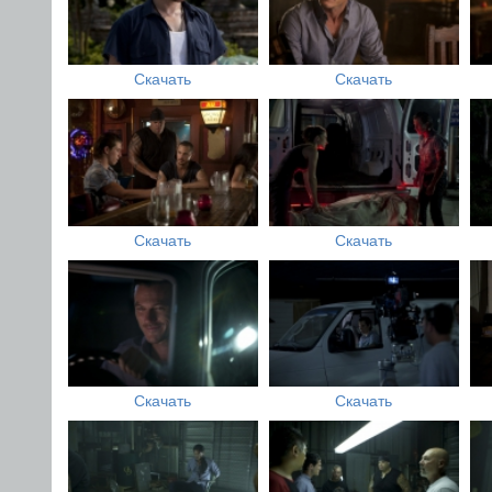
Скачать
Скачать
Скачать
Скачать
Скачать
Скачать