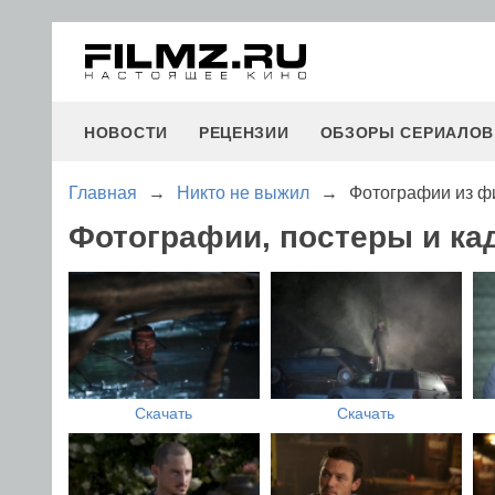
НОВОСТИ
РЕЦЕНЗИИ
ОБЗОРЫ СЕРИАЛОВ
Главная
→
Никто не выжил
→
Фотографии из ф
Фотографии, постеры и ка
Скачать
Скачать