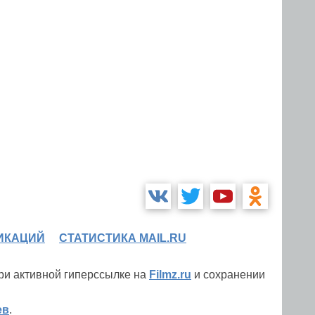
ИКАЦИЙ
СТАТИСТИКА MAIL.RU
при активной гиперссылке на
Filmz.ru
и сохранении
ев
.