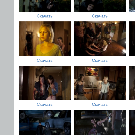
Скачать
Скачать
Скачать
Скачать
Скачать
Скачать