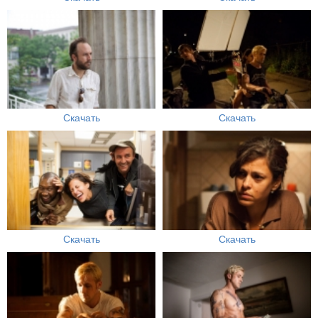
Скачать
Скачать
Скачать
Скачать