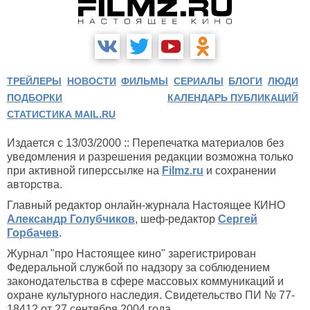
ТРЕЙЛЕРЫ
НОВОСТИ
ФИЛЬМЫ
СЕРИАЛЫ
БЛОГИ
ЛЮДИ
ПОДБОРКИ
КАЛЕНДАРЬ ПУБЛИКАЦИЙ
СТАТИСТИКА MAIL.RU
Издается с 13/03/2000 :: Перепечатка материалов без
уведомления и разрешения редакции возможна только
при активной гиперссылке на
Filmz.ru
и сохранении
авторства.
Главный редактор онлайн-журнала Настоящее КИНО
Александр Голубчиков
, шеф-редактор
Сергей
Горбачев
.
Журнал "про Настоящее кино" зарегистрирован
Федеральной службой по надзору за соблюдением
законодательства в сфере массовых коммуникаций и
охране культурного наследия. Свидетельство ПИ № 77-
18412 от 27 сентября 2004 года.