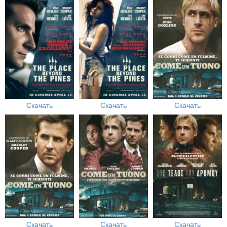
Скачать
Скачать
Скачать
Скачать
Скачать
Скачать