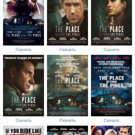
Скачать
Скачать
Скачать
Скачать
Скачать
Скачать