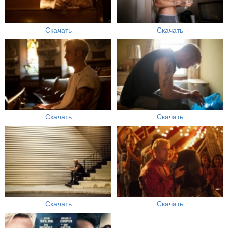
Скачать
Скачать
Скачать
Скачать
Скачать
Скачать