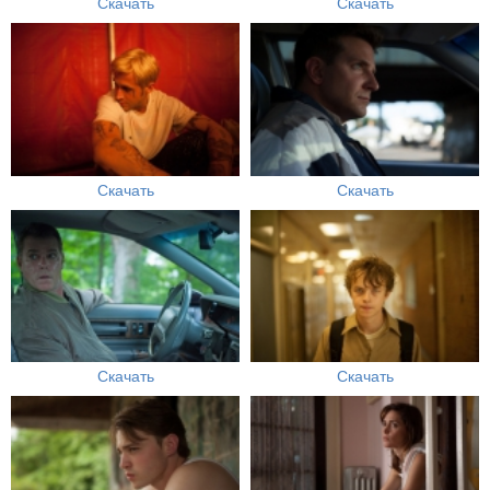
Скачать
Скачать
Скачать
Скачать
Скачать
Скачать