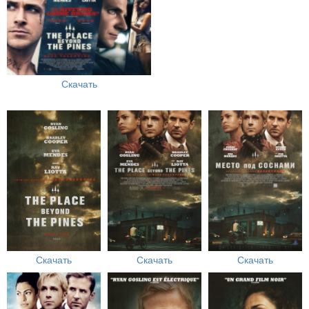
Скачать
Скачать
Скачать
Скачать