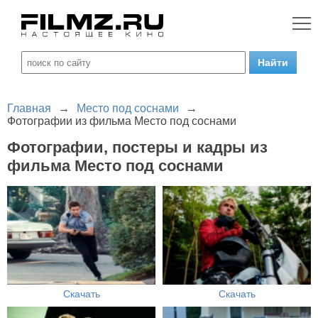
Главная
→
Место под соснами
→
Фотографии из фильма Место под соснами
Фотографии, постеры и кадры из
фильма Место под соснами
Скачать
Скачать