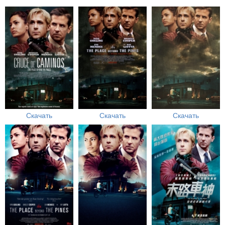
Скачать
Скачать
Скачать