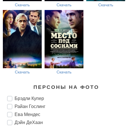
Скачать
Скачать
Скачать
Скачать
Скачать
ПЕРСОНЫ НА ФОТО
Брэдли Купер
Райан Гослинг
Ева Мендес
Дэйн ДеХаан