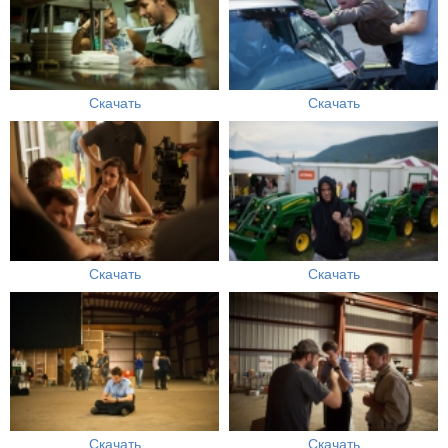
Скачать
Скачать
Скачать
Скачать
Скачать
Скачать