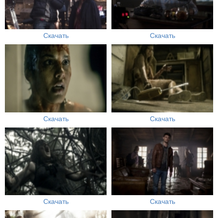
Скачать
Скачать
Скачать
Скачать
Скачать
Скачать