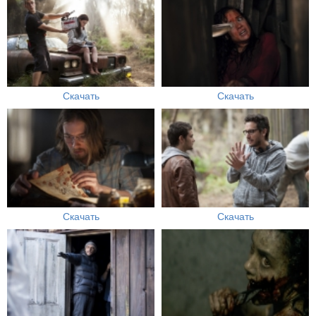
Скачать
Скачать
Скачать
Скачать