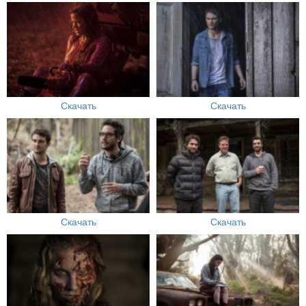
Скачать
Скачать
Скачать
Скачать