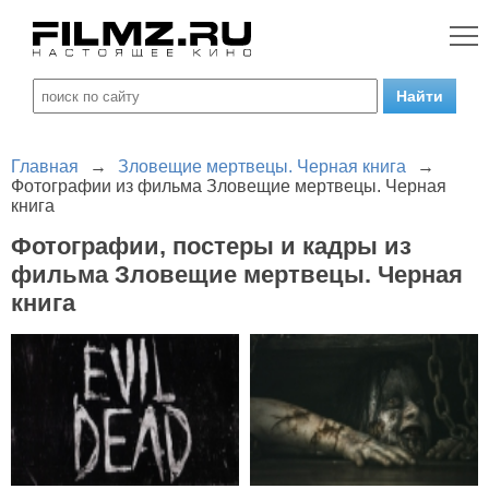
Главная
→
Зловещие мертвецы. Черная книга
→
Фотографии из фильма Зловещие мертвецы. Черная
книга
Фотографии, постеры и кадры из
фильма Зловещие мертвецы. Черная
книга