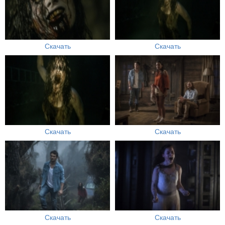
Скачать
Скачать
Скачать
Скачать
Скачать
Скачать