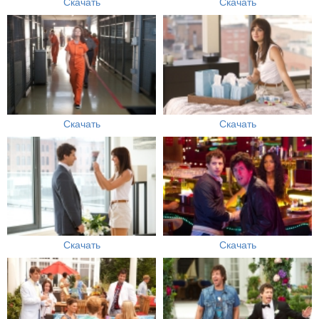
Скачать
Скачать
Скачать
Скачать
Скачать
Скачать