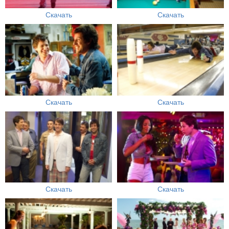
Скачать
Скачать
Скачать
Скачать
Скачать
Скачать