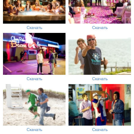
Скачать
Скачать
Скачать
Скачать
Скачать
Скачать