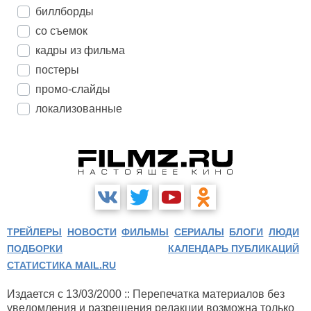
биллборды
со съемок
кадры из фильма
постеры
промо-слайды
локализованные
ТРЕЙЛЕРЫ
НОВОСТИ
ФИЛЬМЫ
СЕРИАЛЫ
БЛОГИ
ЛЮДИ
ПОДБОРКИ
КАЛЕНДАРЬ ПУБЛИКАЦИЙ
СТАТИСТИКА MAIL.RU
Издается с 13/03/2000 :: Перепечатка материалов без
уведомления и разрешения редакции возможна только