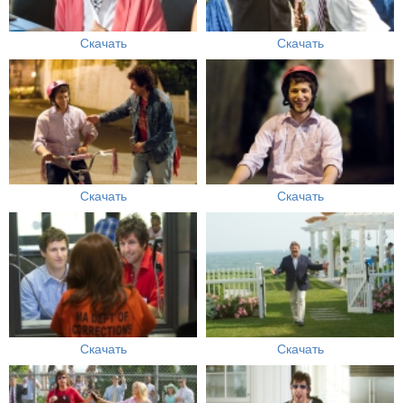
Скачать
Скачать
Скачать
Скачать
Скачать
Скачать