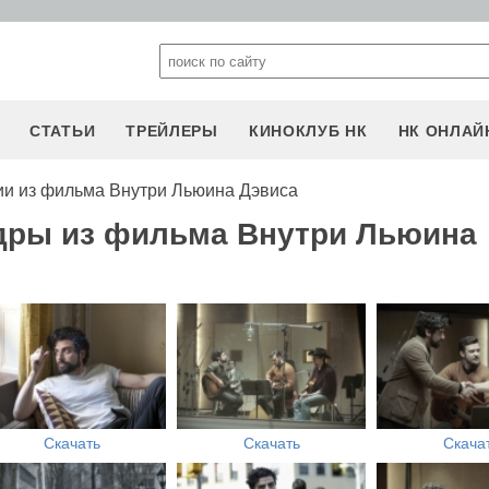
СТАТЬИ
ТРЕЙЛЕРЫ
КИНОКЛУБ НК
НК ОНЛАЙ
и из фильма Внутри Льюина Дэвиса
адры из фильма Внутри Льюина
Скачать
Скачать
Скача