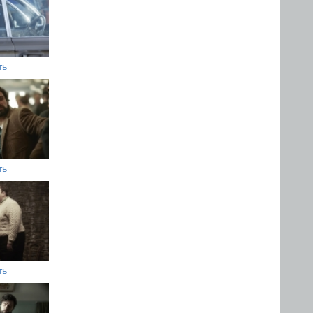
ть
ть
ть