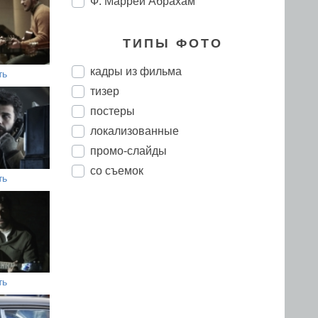
Ф. Маррей Абрахам
ТИПЫ ФОТО
кадры из фильма
ть
тизер
постеры
локализованные
промо-слайды
со съемок
ть
ть