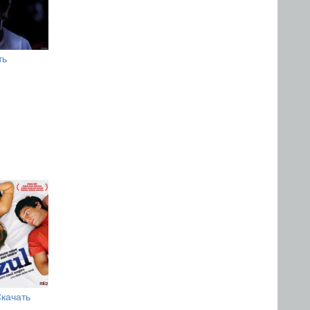
ть
качать