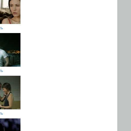
ть
ть
ть