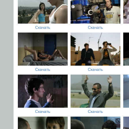
Скачать
Скачать
Скачать
Скачать
Скачать
Скачать