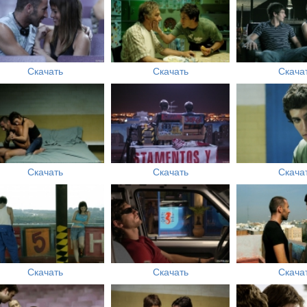
Скачать
Скачать
Скача
Скачать
Скачать
Скача
Скачать
Скачать
Скача