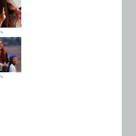
ть
ть