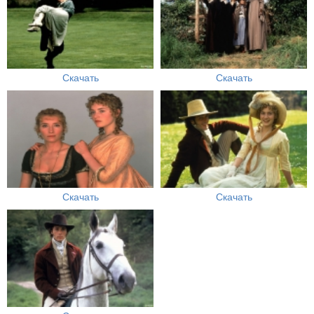
Скачать
Скачать
Скачать
Скачать