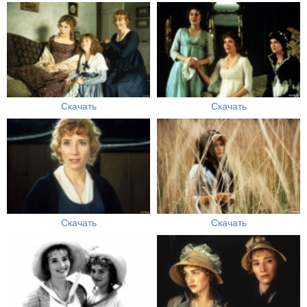
Скачать
Скачать
Скачать
Скачать