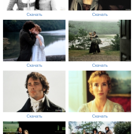
Скачать
Скачать
Скачать
Скачать
Скачать
Скачать