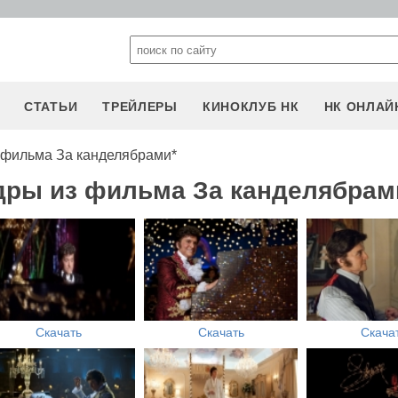
СТАТЬИ
ТРЕЙЛЕРЫ
КИНОКЛУБ НК
НК ОНЛАЙ
 фильма За канделябрами*
дры из фильма За канделябрам
Скачать
Скачать
Скача