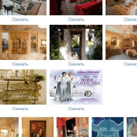
Скачать
Скачать
Скача
Скачать
Скачать
Скача
Скачать
Скачать