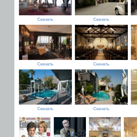
Скачать
Скачать
Скачать
Скачать
Скачать
Скачать