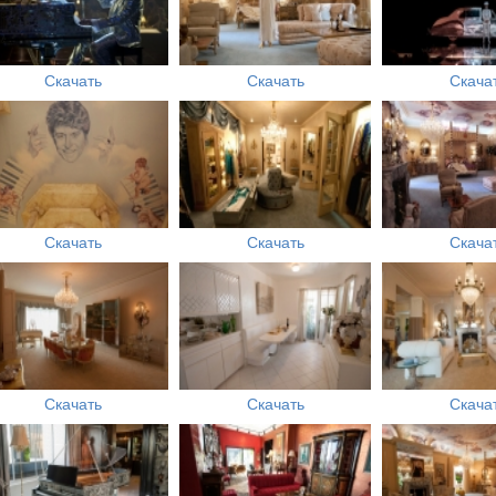
Скачать
Скачать
Скача
Скачать
Скачать
Скача
Скачать
Скачать
Скача