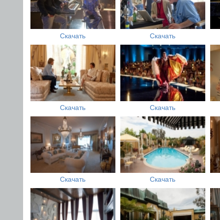
Скачать
Скачать
Скачать
Скачать
Скачать
Скачать