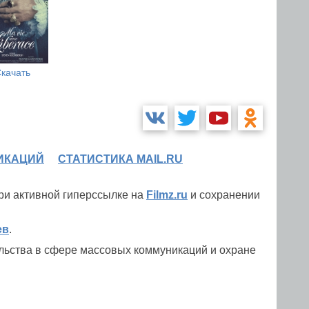
качать
ИКАЦИЙ
СТАТИСТИКА MAIL.RU
при активной гиперссылке на
Filmz.ru
и сохранении
ев
.
льства в сфере массовых коммуникаций и охране