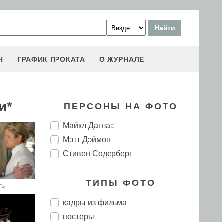
Н
ГРАФИК ПРОКАТА
О ЖУРНАЛЕ
и*
ПЕРСОНЫ НА ФОТО
Майкл Даглас
Мэтт Дэймон
Стивен Содерберг
ТИПЫ ФОТО
ть
кадры из фильма
постеры