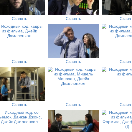
Скачать
Скачать
Скача
Скачать
Скачать
Скача
Скачать
Скачать
Скача