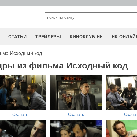
СТАТЬИ
ТРЕЙЛЕРЫ
КИНОКЛУБ НК
НК ОНЛАЙ
ьма Исходный код
дры из фильма Исходный код
Скачать
Скачать
Скача