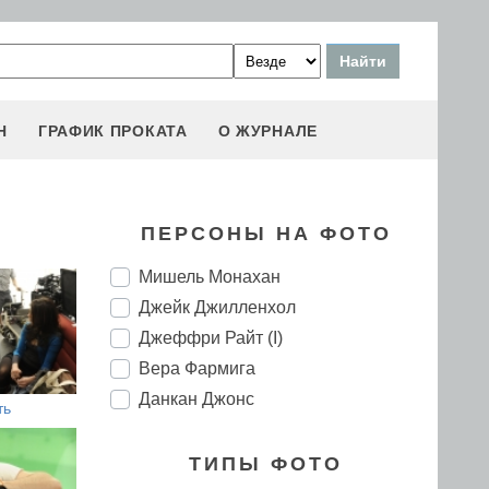
Н
ГРАФИК ПРОКАТА
О ЖУРНАЛЕ
ПЕРСОНЫ НА ФОТО
Мишель Монахан
Джейк Джилленхол
Джеффри Райт (I)
Вера Фармига
Данкан Джонс
ть
ТИПЫ ФОТО