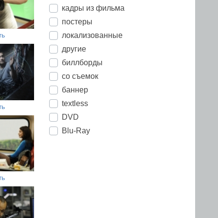
кадры из фильма
постеры
локализованные
ть
другие
биллборды
со съемок
баннер
textless
ть
DVD
Blu-Ray
ть