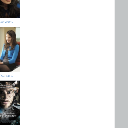
качать
качать