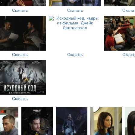
Скачать
Скачать
Скача
Скачать
Скачать
Скача
Скачать