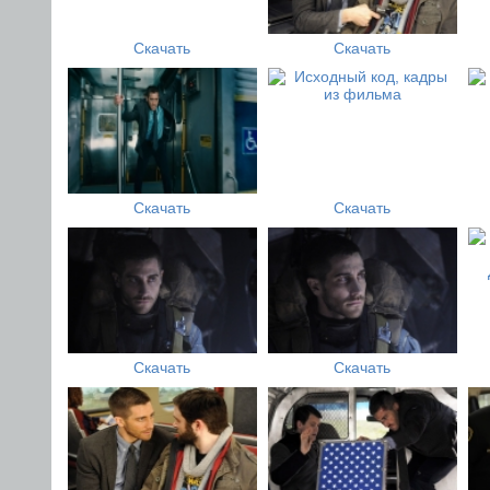
Скачать
Скачать
Скачать
Скачать
Скачать
Скачать