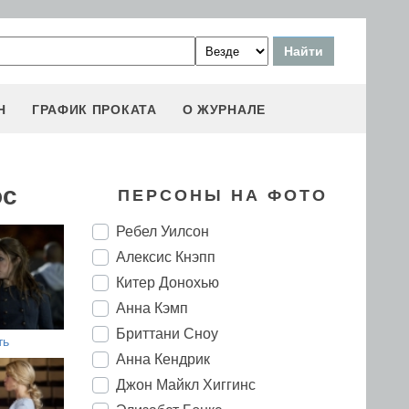
Н
ГРАФИК ПРОКАТА
О ЖУРНАЛЕ
ос
ПЕРСОНЫ НА ФОТО
Ребел Уилсон
Алексис Кнэпп
Китер Донохью
Анна Кэмп
Бриттани Сноу
ть
Анна Кендрик
Джон Майкл Хиггинс