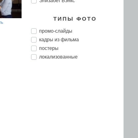
Элизабет Бэнкс
ТИПЫ ФОТО
ть
промо-слайды
кадры из фильма
постеры
локализованные