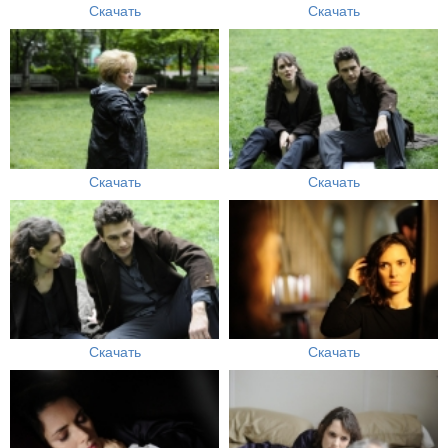
Скачать
Скачать
Скачать
Скачать
Скачать
Скачать