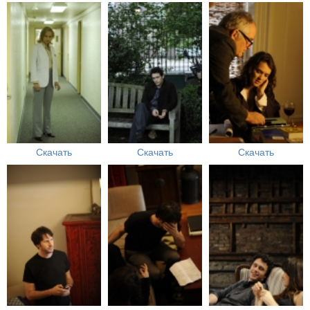
Скачать
Скачать
Скачать