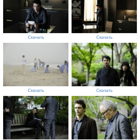
Скачать
Скачать
Скачать
Скачать