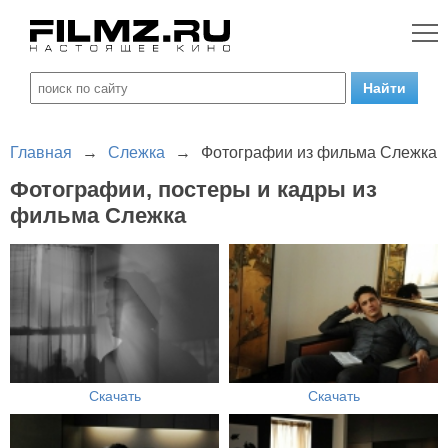
Главная
→
Слежка
→
Фотографии из фильма Слежка
Фотографии, постеры и кадры из
фильма Слежка
Скачать
Скачать