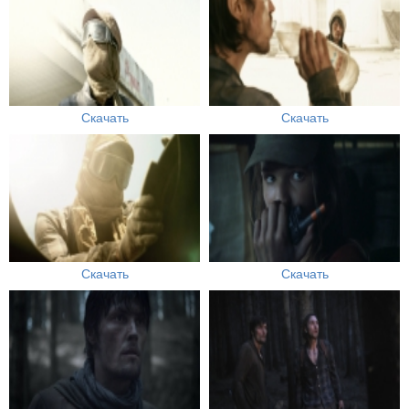
Скачать
Скачать
Скачать
Скачать