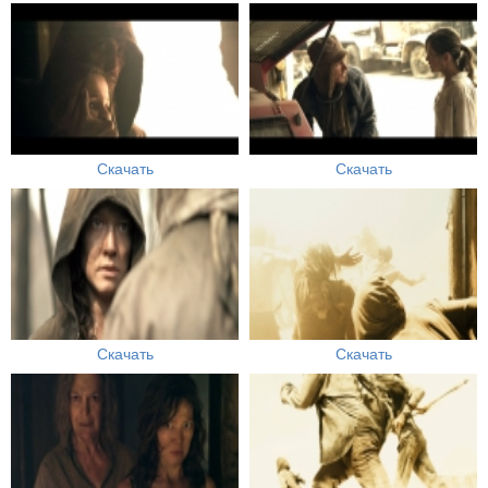
Скачать
Скачать
Скачать
Скачать