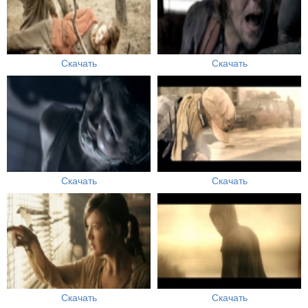
Скачать
Скачать
Скачать
Скачать
Скачать
Скачать