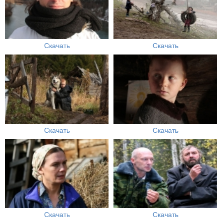
Скачать
Скачать
Скачать
Скачать
Скачать
Скачать