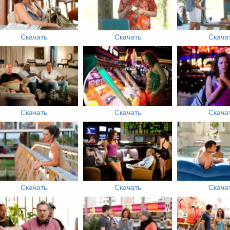
Скачать
Скачать
Скача
Скачать
Скачать
Скача
Скачать
Скачать
Скача