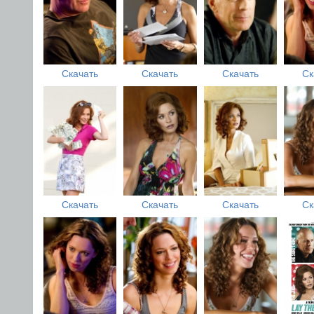
Скачать
Скачать
Скачать
Ск
Скачать
Скачать
Скачать
Ск