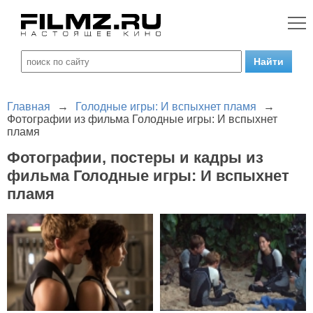
Главная
→
Голодные игры: И вспыхнет пламя
→
Фотографии из фильма Голодные игры: И вспыхнет
пламя
Фотографии, постеры и кадры из
фильма Голодные игры: И вспыхнет
пламя