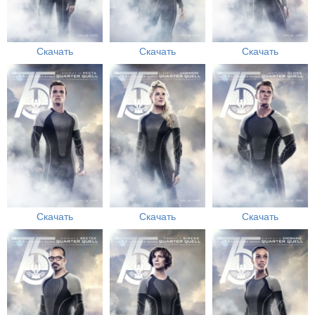
Скачать
Скачать
Скачать
Скачать
Скачать
Скачать