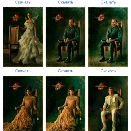
Скачать
Скачать
Скачать
Скачать
Скачать
Скачать