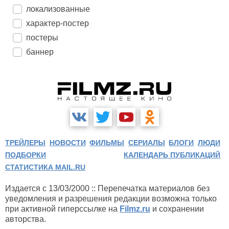
локализованные
характер-постер
постеры
баннер
ТРЕЙЛЕРЫ
НОВОСТИ
ФИЛЬМЫ
СЕРИАЛЫ
БЛОГИ
ЛЮДИ
ПОДБОРКИ
КАЛЕНДАРЬ ПУБЛИКАЦИЙ
СТАТИСТИКА MAIL.RU
Издается с 13/03/2000 :: Перепечатка материалов без
уведомления и разрешения редакции возможна только
при активной гиперссылке на
Filmz.ru
и сохранении
авторства.