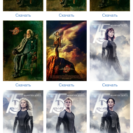
Скачать
Скачать
Скачать
Скачать
Скачать
Скачать