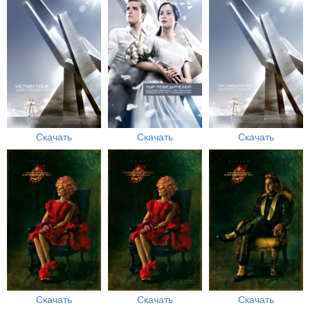
Скачать
Скачать
Скачать
Скачать
Скачать
Скачать