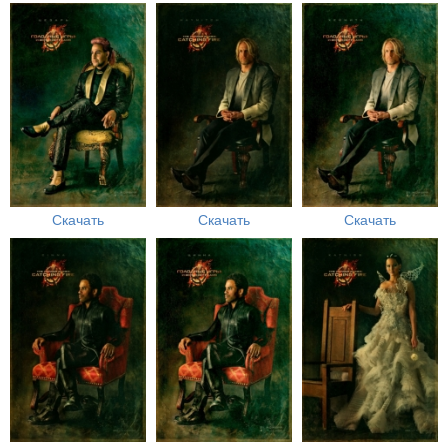
Скачать
Скачать
Скачать