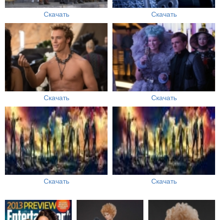
Скачать
Скачать
Скачать
Скачать
Скачать
Скачать