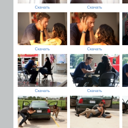
Скачать
Скачать
Скачать
Скачать
Скачать
Скачать