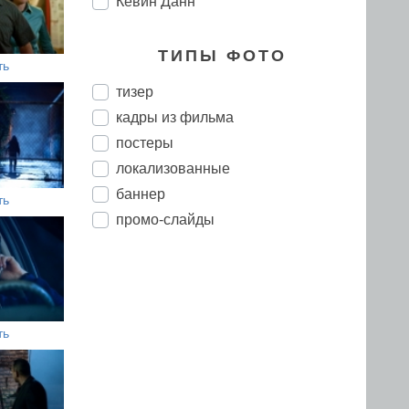
Кевин Данн
ТИПЫ ФОТО
ть
тизер
кадры из фильма
постеры
локализованные
баннер
ть
промо-слайды
ть