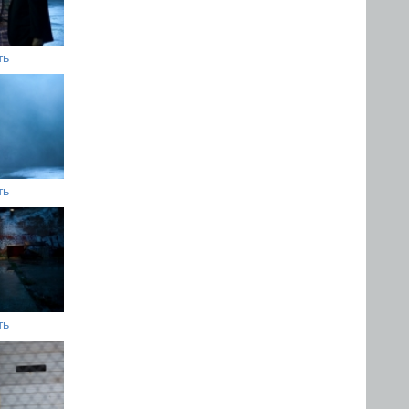
ть
ть
ть