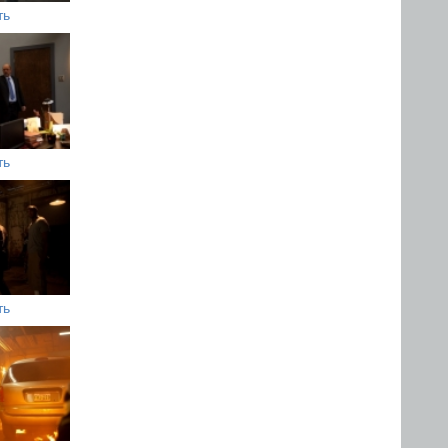
ть
ть
ть