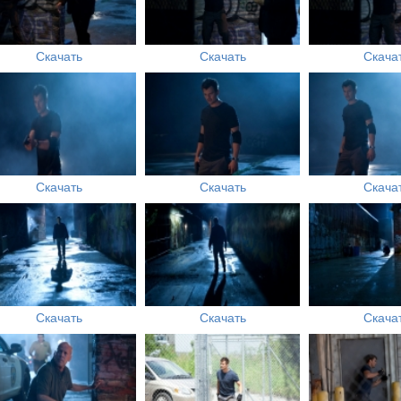
Скачать
Скачать
Скача
Скачать
Скачать
Скача
Скачать
Скачать
Скача