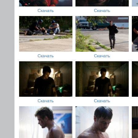
Скачать
Скачать
Скачать
Скачать
Скачать
Скачать