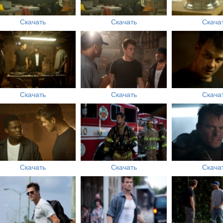
Скачать
Скачать
Скача
Скачать
Скачать
Скача
Скачать
Скачать
Скача