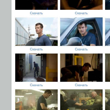
Скачать
Скачать
Скачать
Скачать
Скачать
Скачать