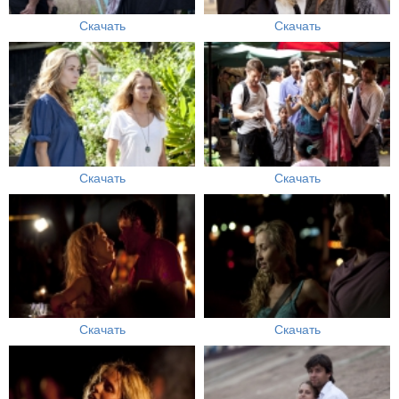
Скачать
Скачать
Скачать
Скачать
Скачать
Скачать