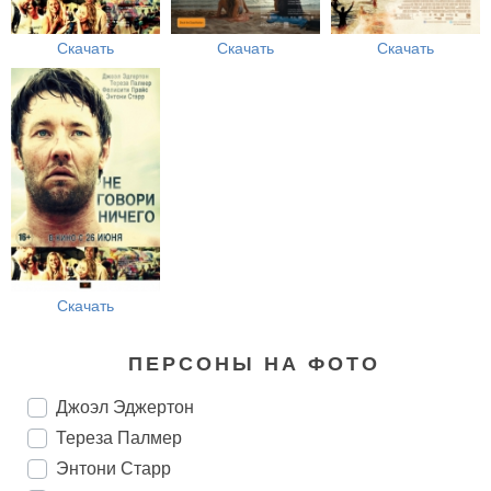
Скачать
Скачать
Скачать
Скачать
ПЕРСОНЫ НА ФОТО
Джоэл Эджертон
Тереза Палмер
Энтони Старр