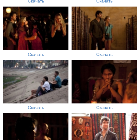
Скачать
Скачать
Скачать
Скачать
Скачать
Скачать