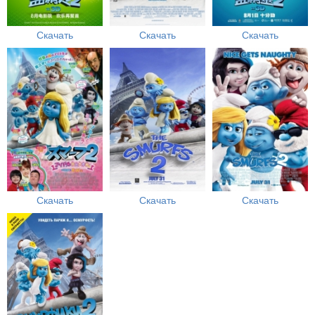
Скачать
Скачать
Скачать
Скачать
Скачать
Скачать