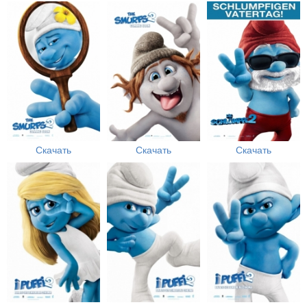
Скачать
Скачать
Скачать