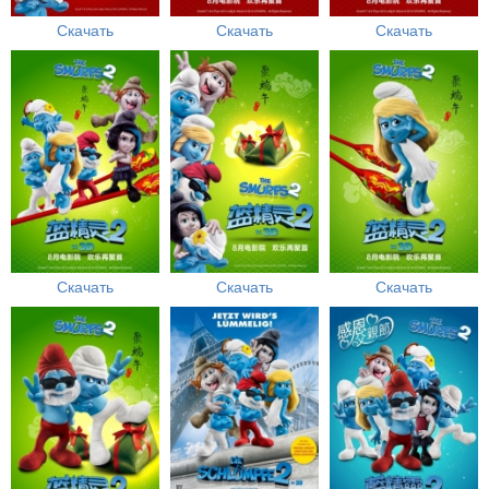
Скачать
Скачать
Скачать
Скачать
Скачать
Скачать