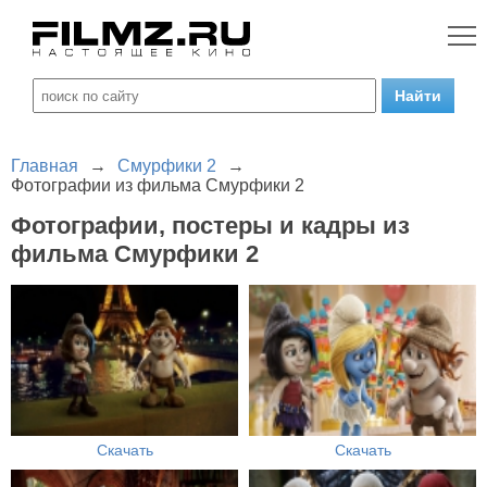
Главная
→
Смурфики 2
→
Фотографии из фильма Смурфики 2
Фотографии, постеры и кадры из
фильма Смурфики 2
Скачать
Скачать