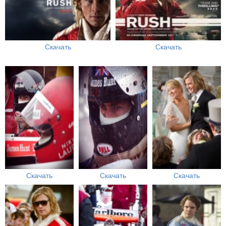
Скачать
Скачать
Скачать
Скачать
Скачать