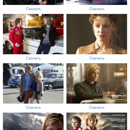
Скачать
Скачать
Скачать
Скачать
Скачать
Скачать