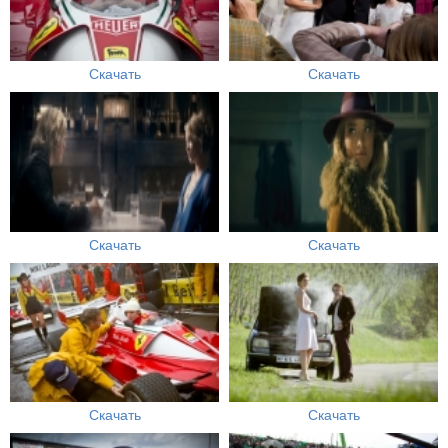
Скачать
Скачать
Скачать
Скачать
Скачать
Скачать