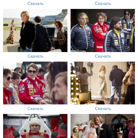
Скачать
Скачать
Скачать
Скачать
Скачать
Скачать