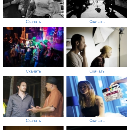
Скачать
Скачать
Скачать
Скачать
Скачать
Скачать