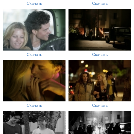
Скачать
Скачать
Скачать
Скачать
Скачать
Скачать