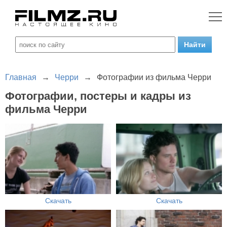
Главная
→
Черри
→
Фотографии из фильма Черри
Фотографии, постеры и кадры из
фильма Черри
Скачать
Скачать