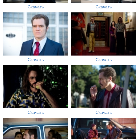
Скачать
Скачать
Скачать
Скачать
Скачать
Скачать