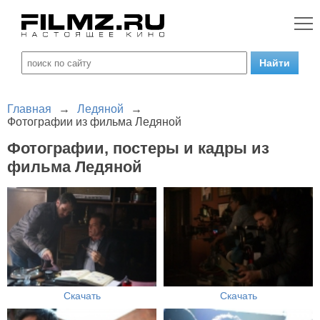
Главная
→
Ледяной
→
Фотографии из фильма Ледяной
Фотографии, постеры и кадры из
фильма Ледяной
Скачать
Скачать