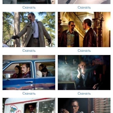
Скачать
Скачать
Скачать
Скачать
Скачать
Скачать