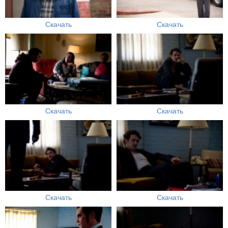
Скачать
Скачать
Скачать
Скачать
Скачать
Скачать