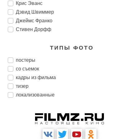
Крис Эванс
Дэвид Швиммер
Джеймс Франко
Стивен Дорфф
ТИПЫ ФОТО
постеры
со съемок
кадры из фильма
тизер
локализованные