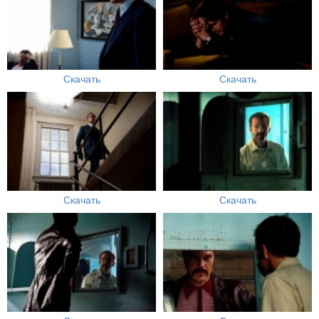
Скачать
Скачать
Скачать
Скачать