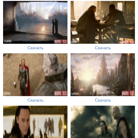
Скачать
Скачать
Скачать
Скачать