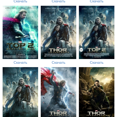
Скачать
Скачать
Скачать
Скачать
Скачать
Скачать