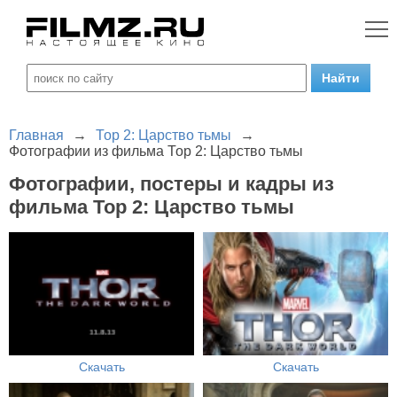
Главная
→
Тор 2: Царство тьмы
→
Фотографии из фильма Тор 2: Царство тьмы
Фотографии, постеры и кадры из
фильма Тор 2: Царство тьмы
Скачать
Скачать