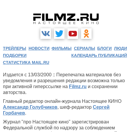
ТРЕЙЛЕРЫ
НОВОСТИ
ФИЛЬМЫ
СЕРИАЛЫ
БЛОГИ
ЛЮДИ
ПОДБОРКИ
КАЛЕНДАРЬ ПУБЛИКАЦИЙ
СТАТИСТИКА MAIL.RU
Издается с 13/03/2000 :: Перепечатка материалов без
уведомления и разрешения редакции возможна только
при активной гиперссылке на
Filmz.ru
и сохранении
авторства.
Главный редактор онлайн-журнала Настоящее КИНО
Александр Голубчиков
, шеф-редактор
Сергей
Горбачев
.
Журнал "про Настоящее кино" зарегистрирован
Федеральной службой по надзору за соблюдением