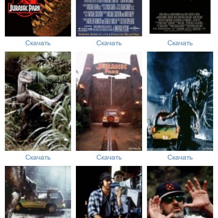
Скачать
Скачать
Скачать
Скачать
Скачать
Скачать