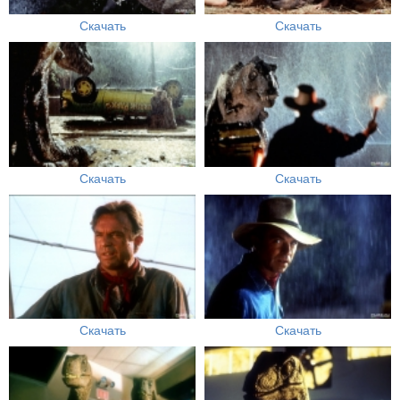
Скачать
Скачать
Скачать
Скачать
Скачать
Скачать