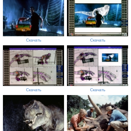
Скачать
Скачать
Скачать
Скачать