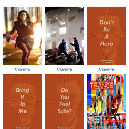
Скачать
Скачать
Скачать