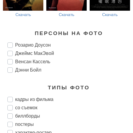
Скачать
Скачать
Скачать
ПЕРСОНЫ НА ФОТО
Розарио Доусон
Джеймс МакЭвой
Венсан Кассель
Дэнни Бойл
ТИПЫ ФОТО
кадры из фильма
со съемок
биллборды
постеры
характер-постер