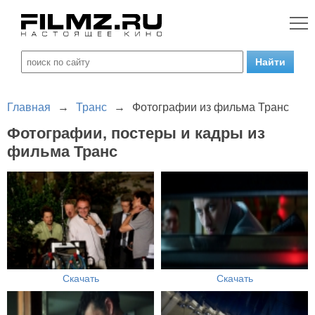
Главная
→
Транс
→
Фотографии из фильма Транс
Фотографии, постеры и кадры из
фильма Транс
Скачать
Скачать