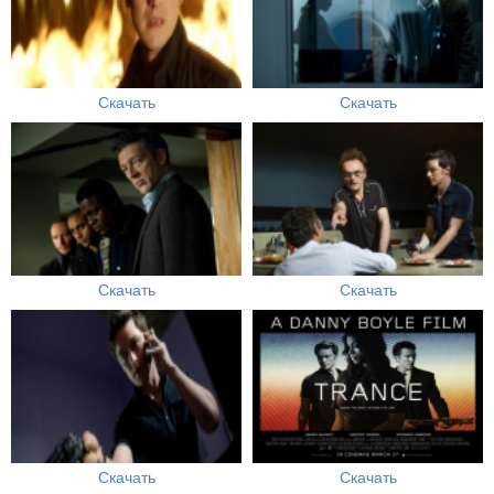
Скачать
Скачать
Скачать
Скачать
Скачать
Скачать