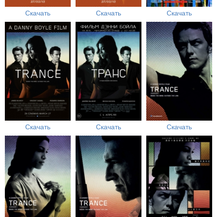
Скачать
Скачать
Скачать
Скачать
Скачать
Скачать