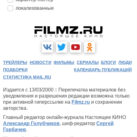
локализованные
ТРЕЙЛЕРЫ
НОВОСТИ
ФИЛЬМЫ
СЕРИАЛЫ
БЛОГИ
ЛЮДИ
ПОДБОРКИ
КАЛЕНДАРЬ ПУБЛИКАЦИЙ
СТАТИСТИКА MAIL.RU
Издается с 13/03/2000 :: Перепечатка материалов без
уведомления и разрешения редакции возможна только
при активной гиперссылке на
Filmz.ru
и сохранении
авторства.
Главный редактор онлайн-журнала Настоящее КИНО
Александр Голубчиков
, шеф-редактор
Сергей
Горбачев
.