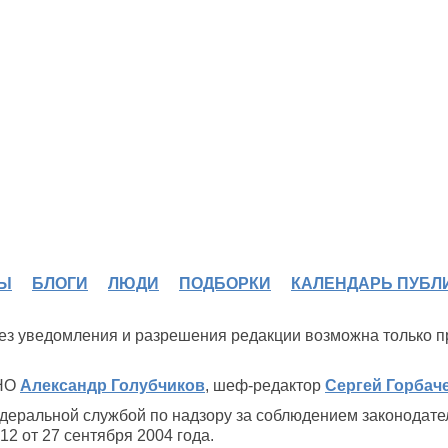
Ы
БЛОГИ
ЛЮДИ
ПОДБОРКИ
КАЛЕНДАРЬ ПУБЛ
 без уведомления и разрешения редакции возможна только 
ИНО
Александр Голубчиков
, шеф-редактор
Сергей Горбач
деральной службой по надзору за соблюдением законодате
2 от 27 сентября 2004 года.