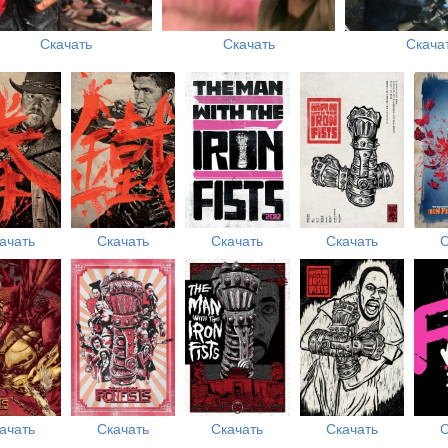
Скачать
Скачать
Скача
ачать
Скачать
Скачать
Скачать
С
ачать
Скачать
Скачать
Скачать
С