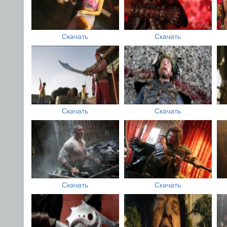
Скачать
Скачать
Скачать
Скачать
Скачать
Скачать