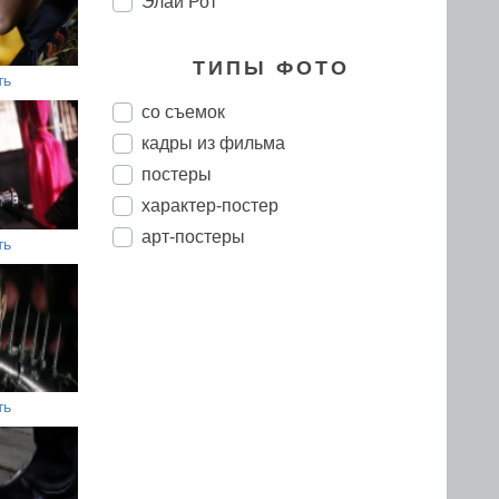
Элай Рот
ТИПЫ ФОТО
ть
со съемок
кадры из фильма
постеры
характер-постер
арт-постеры
ть
ть