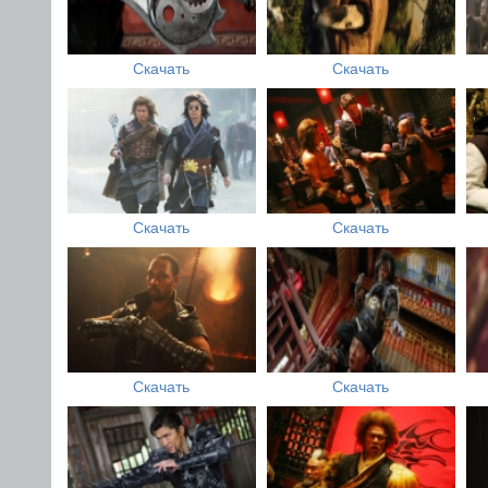
Скачать
Скачать
Скачать
Скачать
Скачать
Скачать