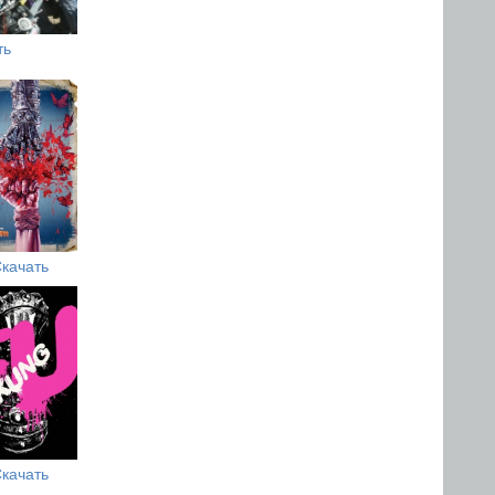
ть
качать
качать