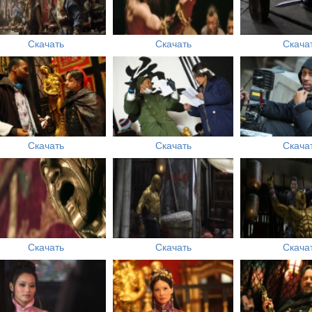
Скачать
Скачать
Скача
Скачать
Скачать
Скача
Скачать
Скачать
Скача