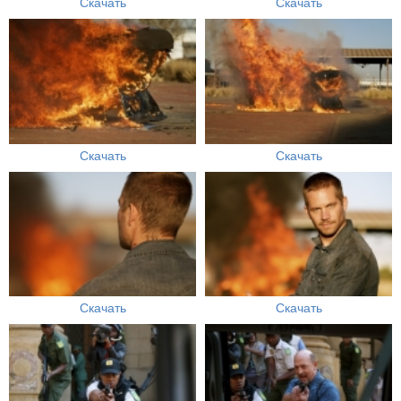
Скачать
Скачать
Скачать
Скачать
Скачать
Скачать