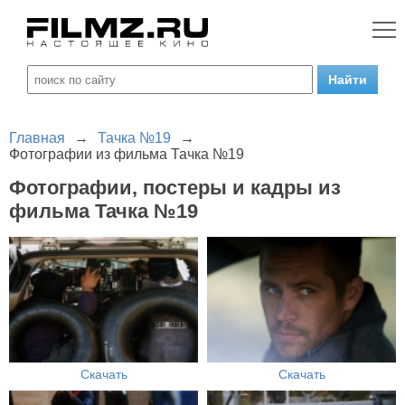
Главная
→
Тачка №19
→
Фотографии из фильма Тачка №19
Фотографии, постеры и кадры из
фильма Тачка №19
Скачать
Скачать