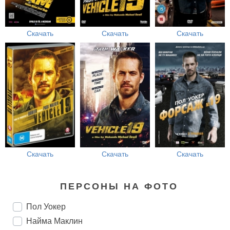
Скачать
Скачать
Скачать
Скачать
Скачать
Скачать
ПЕРСОНЫ НА ФОТО
Пол Уокер
Найма Маклин