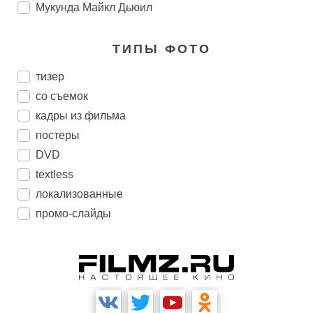
Мукунда Майкл Дьюил
ТИПЫ ФОТО
тизер
со съемок
кадры из фильма
постеры
DVD
textless
локализованные
промо-слайды