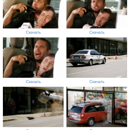
Скачать
Скачать
Скачать
Скачать