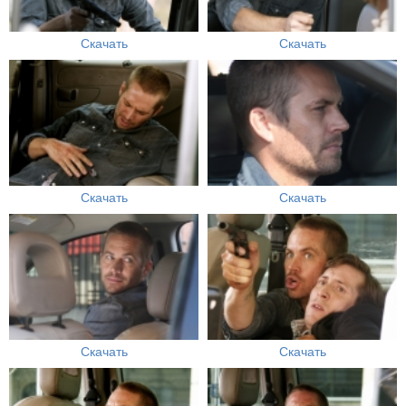
Скачать
Скачать
Скачать
Скачать
Скачать
Скачать