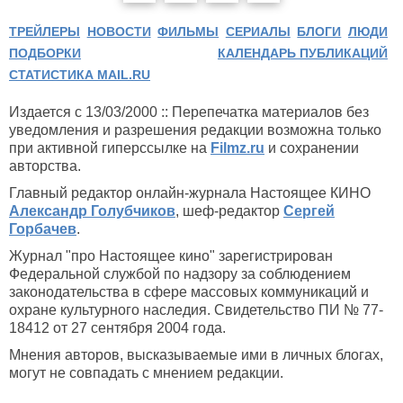
ТРЕЙЛЕРЫ
НОВОСТИ
ФИЛЬМЫ
СЕРИАЛЫ
БЛОГИ
ЛЮДИ
ПОДБОРКИ
КАЛЕНДАРЬ ПУБЛИКАЦИЙ
СТАТИСТИКА MAIL.RU
Издается с 13/03/2000 :: Перепечатка материалов без
уведомления и разрешения редакции возможна только
при активной гиперссылке на
Filmz.ru
и сохранении
авторства.
Главный редактор онлайн-журнала Настоящее КИНО
Александр Голубчиков
, шеф-редактор
Сергей
Горбачев
.
Журнал "про Настоящее кино" зарегистрирован
Федеральной службой по надзору за соблюдением
законодательства в сфере массовых коммуникаций и
охране культурного наследия. Свидетельство ПИ № 77-
18412 от 27 сентября 2004 года.
Мнения авторов, высказываемые ими в личных блогах,
могут не совпадать с мнением редакции.