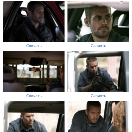
Скачать
Скачать
Скачать
Скачать